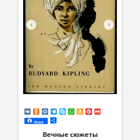
VK
Odnoklassniki
Mail.Ru
Telegram
Skype
WhatsApp
Amazon
Pinterest
Gmail
Wish
Отправить
Share
List
Вечные сюжеты