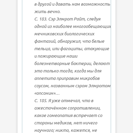
в другой и давать нам возможность
жить вечно.
С. 183. Сэр Элмрот Райт, следуя
одной из наиболее многообещающих
мечниковских биологических
фантазий, обнаружил, что белые
тельца, или фагоциты, атакующие
и пожирающие наши
болезнетворные бактерии, делают
это только тогда, когда мы для
аппетита приправим микробов
соусом, названным сэром Элмротом
«опсонин»…
С. 185. Я уже отмечал, что в
ожесточённом сопротивлении,
какое гомеопатия встречает со
стороны медиков, нет ничего
научного; никто, кажется, не