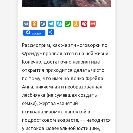
VK
Odnoklassniki
Mail.Ru
Telegram
Skype
WhatsApp
Amazon
Pinterest
Gmail
Wish
Отправить
Share
List
Рассмотрим, как же эти «оговорки по
Фрейду» проявляются в нашей жизни.
Конечно, достаточно неприятные
открытия приходится делать чисто
по тому, что именно дочка Фрейда
Анна, никчемная и необразованная
лесбиянка (не сумевшая создать
семьи), жертва «занятий
психоанализом» с папочкой в
подростковом возрасте, — находится
у истоков «ювенальной юстиции»,