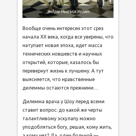
Эндрю Ньюэлл Уайет
Вообще очень интересен этот срез
начала ХХ века, когда все уверены, что
натупает новая эпоха, идет масса
технических новшевств и научных
открытий, которые, казалось бы
перевернут жизнь к лучшему. А тут
выясняется, что нравственные
дилеммы остаются прежними…
Дилемма врача у Шоу перед всеми
ставит вопрос: до какой же черты
талантливому эскулапу можно
уподобляться богу, решая, кому жить,
а кому нет? Да, один больной —