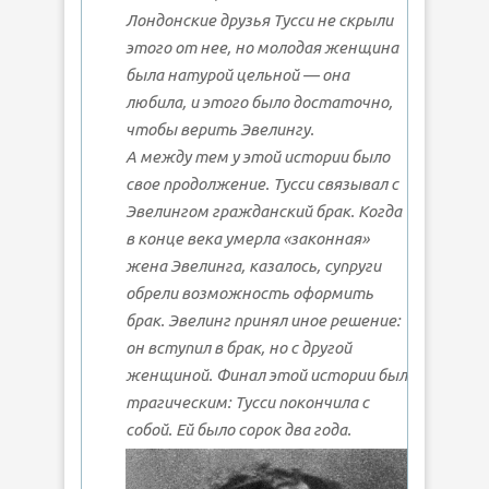
Лондонские друзья Тусси не скрыли
этого от нее, но молодая женщина
была натурой цельной — она
любила, и этого было достаточно,
чтобы верить Эвелингу.
А между тем у этой истории было
свое продолжение. Тусси связывал с
Эвелингом гражданский брак. Когда
в конце века умерла «законная»
жена Эвелинга, казалось, супруги
обрели возможность оформить
брак. Эвелинг принял иное решение:
он вступил в брак, но с другой
женщиной. Финал этой истории был
трагическим: Тусси покончила с
собой. Ей было сорок два года.