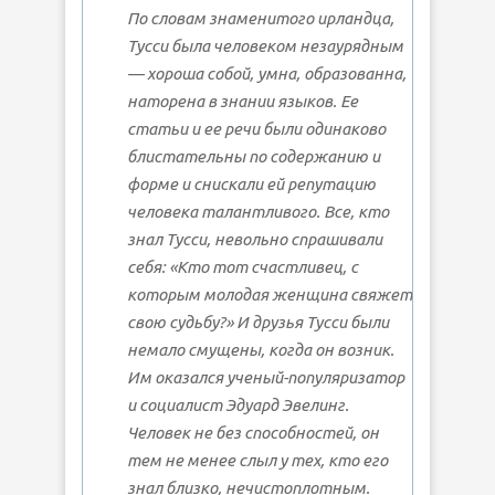
По словам знаменитого ирландца,
Тусси была человеком незаурядным
— хороша собой, умна, образованна,
наторена в знании языков. Ее
статьи и ее речи были одинаково
блистательны по содержанию и
форме и снискали ей репутацию
человека талантливого. Все, кто
знал Тусси, невольно спрашивали
себя: «Кто тот счастливец, с
которым молодая женщина свяжет
свою судьбу?» И друзья Тусси были
немало смущены, когда он возник.
Им оказался ученый-популяризатор
и социалист Эдуард Эвелинг.
Человек не без способностей, он
тем не менее слыл у тех, кто его
знал близко, нечистоплотным.