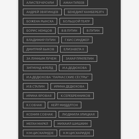
АЛИСТЕР КРОУЛИ
АМАН ТУЛЕЕВ
АНДРЕЙ ЗВЯГИНЦЕВ
БЕНЕДИКТ КАМБЕРБЭТЧ
БОЖЕНА РЫНСКА
БОЛЬШОЙ ТЕАТР
БОРИС НЕМЦОВ
В.В.ПУТИН
В.ПУТИН
ВЛАДИМИР ПУТИН
Г.КИССИНДЖЕР
ДМИТРИЙ БЫКОВ
ЕЛИЗАВЕТА II
ЗА ЛУННЫМ ЛУЧЕМ
ЗАХАР ПРИЛЕПИН
ЗИГМУНД ФРЕЙД
И.А.ДЕДЮХОВА
И.А.ДЕДЮХОВА "ПАРНАССКИЕ СЁСТРЫ"
И.В.СТАЛИН
ИРИНА ДЕДЮХОВА
ИРИНА ЯРОВАЯ
К.СЕРЕБРЕННИКОВ
К.СОБЧАК
КЕЙТ МИДДЛТОН
КСЕНИЯ СОБЧАК
ЛЮДМИЛА УЛИЦКАЯ
МЕГАН МАРКЛ
МИХАИЛ ШИШКИН
Н.М.ЦИСКАРИДЗЕ
Н.М.ЦИСКАРИДЗЕ