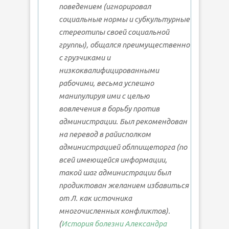
поведением (игнорировал
социальные нормы и субкультурные
стереотипы своей социальной
группы), общался преимущественно
с грузчиками и
низкоквалифицированными
рабочими, весьма успешно
манипулируя ими с целью
вовлечения в борьбу против
администрации. Был рекомендован
на перевод в райисполком
администрацией облпищеторга (по
всей имеющейся информации,
такой шаг администрации был
продиктован желанием избавиться
от Л. как источника
многочисленных конфликтов).
(
История болезни Александра