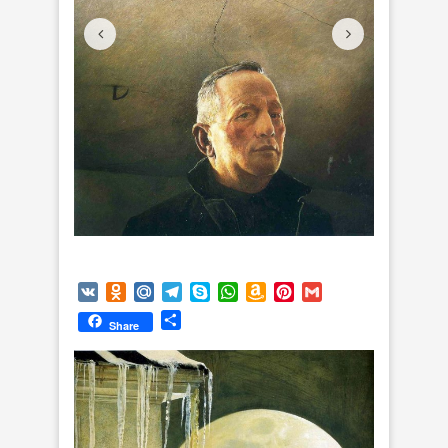
VK
Odnoklassniki
Mail.Ru
Telegram
Skype
WhatsApp
Amazon
Pinterest
Gmail
Wish
Отправить
Share
List