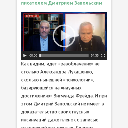
писателем Дмитрием Запольским
Видеоплеер
00:00
54:35
Как видим, идет «разоблачение» не
столько Александра Лукашенко,
сколько нынешней «психологии»,
базирующейся на «научных
достижениях» Зигмунда Фрейда. И при
этом Дмитрий Запольский не имеет в
доказательство своих гнусных
инсинуаций даже пленок с записью
откровений «пациента». Диагноз