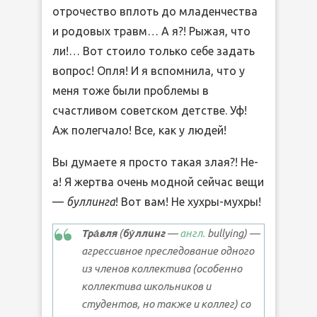
отрочество вплоть до младенчества
и родовых травм… А я?! Рыжая, что
ли!… Вот стоило только себе задать
вопрос! Опля! И я вспомнила, что у
меня тоже были проблемы в
счастливом советском детстве. Уф!
Аж полегчало! Все, как у людей!
Вы думаете я просто такая злая?! Не-
а! Я жертва очень модной сейчас вещи
—
буллинга
! Вот вам! Не хухры-мухры!
Тра́вля
(
бу́ллинг
—
англ.
bullying
) —
агрессивное преследование одного
из членов коллектива (особенно
коллектива школьников и
студентов, но также и коллег) со