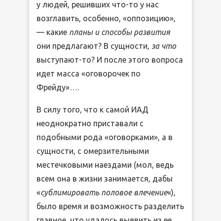
у людей, решивших что-то у нас
возглавить, особенно, «оппозицию»,
— какие
планы и способы развития
они предлагают? В сущности,
за что
выступают-то? И после этого вопроса
идет масса «оговорочек по
Фрейду»….
В силу того, что к самой ИАД
неоднократно приставали с
подобными рода «оговорками», а в
сущности, с омерзительными
местечковыми наездами (мол, ведь
всем она в жизни занимается, дабы
«
сублимировать половое влечение
«),
было время и возможность разделить
главное, что удалось выявить из ее