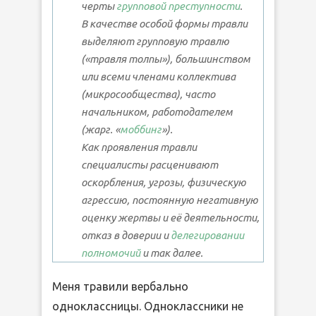
черты
групповой преступности
.
В качестве особой формы травли
выделяют групповую травлю
(«травля толпы»), большинством
или всеми членами коллектива
(микросообщества), часто
начальником, работодателем
(жарг. «
моббинг
»).
Как проявления травли
специалисты расценивают
оскорбления, угрозы, физическую
агрессию, постоянную негативную
оценку жертвы и её деятельности,
отказ в доверии и
делегировании
полномочий
и так далее.
Меня травили вербально
одноклассницы. Одноклассники не