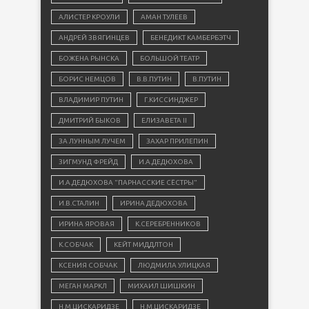
АЛИСТЕР КРОУЛИ
АМАН ТУЛЕЕВ
АНДРЕЙ ЗВЯГИНЦЕВ
БЕНЕДИКТ КАМБЕРБЭТЧ
БОЖЕНА РЫНСКА
БОЛЬШОЙ ТЕАТР
БОРИС НЕМЦОВ
В.В.ПУТИН
В.ПУТИН
ВЛАДИМИР ПУТИН
Г.КИССИНДЖЕР
ДМИТРИЙ БЫКОВ
ЕЛИЗАВЕТА II
ЗА ЛУННЫМ ЛУЧЕМ
ЗАХАР ПРИЛЕПИН
ЗИГМУНД ФРЕЙД
И.А.ДЕДЮХОВА
И.А.ДЕДЮХОВА "ПАРНАССКИЕ СЁСТРЫ"
И.В.СТАЛИН
ИРИНА ДЕДЮХОВА
ИРИНА ЯРОВАЯ
К.СЕРЕБРЕННИКОВ
К.СОБЧАК
КЕЙТ МИДДЛТОН
КСЕНИЯ СОБЧАК
ЛЮДМИЛА УЛИЦКАЯ
МЕГАН МАРКЛ
МИХАИЛ ШИШКИН
Н.М.ЦИСКАРИДЗЕ
Н.М.ЦИСКАРИДЗЕ