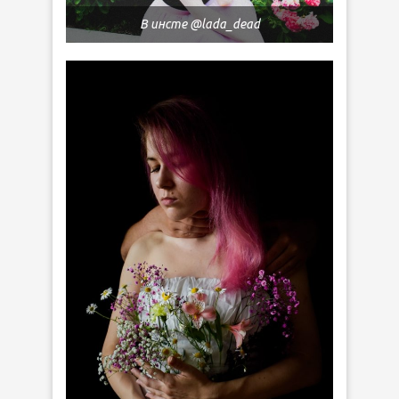
В инсте @lada_dead