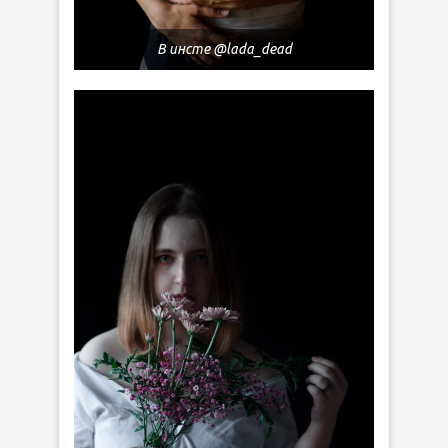
В инсте @lada_dead