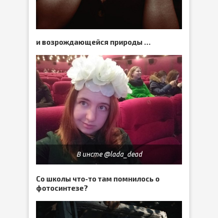
и возрождающейся природы …
В инсте @lada_dead
Со школы что-то там помнилось о
фотосинтезе?