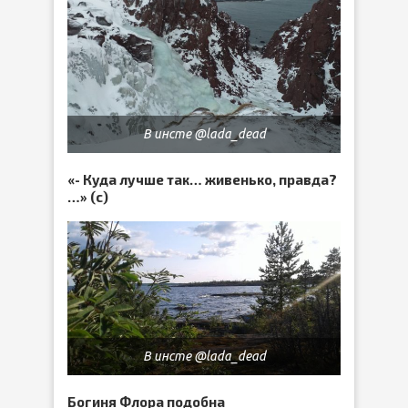
В инсте @lada_dead
«- Куда лучше так… живенько, правда?
…» (с)
В инсте @lada_dead
Богиня Флора подобна