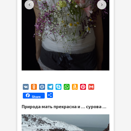
VK
Odnoklassniki
Mail.Ru
Telegram
Skype
WhatsApp
Amazon
Pinterest
Gmail
Wish
Отправить
Share
List
Природа мать прекрасна и … сурова …