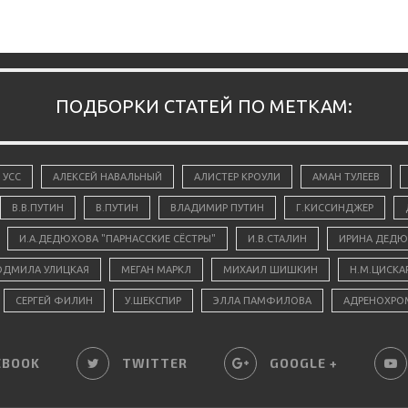
ПОДБОРКИ СТАТЕЙ ПО МЕТКАМ:
 УСС
АЛЕКСЕЙ НАВАЛЬНЫЙ
АЛИСТЕР КРОУЛИ
АМАН ТУЛЕЕВ
В.В.ПУТИН
В.ПУТИН
ВЛАДИМИР ПУТИН
Г.КИССИНДЖЕР
И.А.ДЕДЮХОВА "ПАРНАССКИЕ СЁСТРЫ"
И.В.СТАЛИН
ИРИНА ДЕДЮ
ДМИЛА УЛИЦКАЯ
МЕГАН МАРКЛ
МИХАИЛ ШИШКИН
Н.М.ЦИСКА
СЕРГЕЙ ФИЛИН
У.ШЕКСПИР
ЭЛЛА ПАМФИЛОВА
АДРЕНОХРО
EBOOK
TWITTER
GOOGLE +