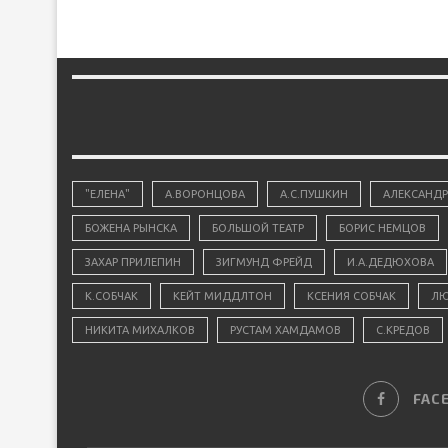
"ЕЛЕНА"
А.ВОРОНЦОВА
А.С.ПУШКИН
АЛЕКСАНДР
БОЖЕНА РЫНСКА
БОЛЬШОЙ ТЕАТР
БОРИС НЕМЦОВ
ЗАХАР ПРИЛЕПИН
ЗИГМУНД ФРЕЙД
И.А.ДЕДЮХОВА
К.СОБЧАК
КЕЙТ МИДДЛТОН
КСЕНИЯ СОБЧАК
ЛЮ
НИКИТА МИХАЛКОВ
РУСТАМ ХАМДАМОВ
С.КРЕДОВ
FAC