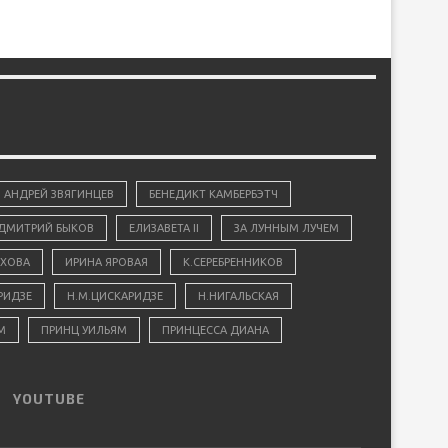
АНДРЕЙ ЗВЯГИНЦЕВ
БЕНЕДИКТ КАМБЕРБЭТЧ
ДМИТРИЙ БЫКОВ
ЕЛИЗАВЕТА II
ЗА ЛУННЫМ ЛУЧЕМ
ХОВА
ИРИНА ЯРОВАЯ
К.СЕРЕБРЕННИКОВ
РИДЗЕ
Н.М.ЦИСКАРИДЗЕ
Н.НИГАЛЬСКАЯ
М
ПРИНЦ УИЛЬЯМ
ПРИНЦЕССА ДИАНА
YOUTUBE