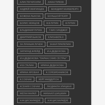
АЛИСТЕР КРОУЛИ
АМАН ТУЛЕЕВ
АНДРЕЙ ЗВЯГИНЦЕВ
БЕНЕДИКТ КАМБЕРБЭТЧ
БОЖЕНА РЫНСКА
БОЛЬШОЙ ТЕАТР
БОРИС НЕМЦОВ
В.В.ПУТИН
В.ПУТИН
ВЛАДИМИР ПУТИН
Г.КИССИНДЖЕР
ДМИТРИЙ БЫКОВ
ЕЛИЗАВЕТА II
ЗА ЛУННЫМ ЛУЧЕМ
ЗАХАР ПРИЛЕПИН
ЗИГМУНД ФРЕЙД
И.А.ДЕДЮХОВА
И.А.ДЕДЮХОВА "ПАРНАССКИЕ СЁСТРЫ"
И.В.СТАЛИН
ИРИНА ДЕДЮХОВА
ИРИНА ЯРОВАЯ
К.СЕРЕБРЕННИКОВ
К.СОБЧАК
КЕЙТ МИДДЛТОН
КСЕНИЯ СОБЧАК
ЛЮДМИЛА УЛИЦКАЯ
МЕГАН МАРКЛ
МИХАИЛ ШИШКИН
Н.М.ЦИСКАРИДЗЕ
Н.М.ЦИСКАРИДЗЕ