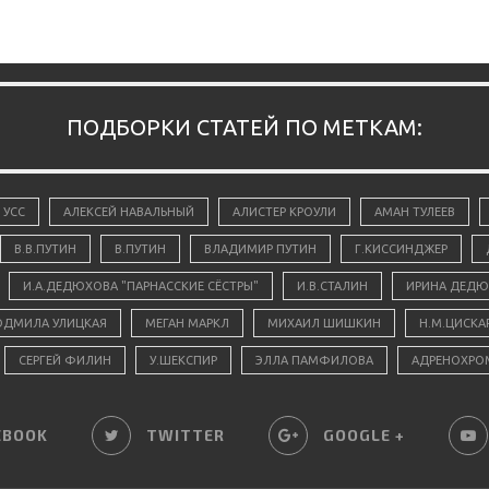
ПОДБОРКИ СТАТЕЙ ПО МЕТКАМ:
 УСС
АЛЕКСЕЙ НАВАЛЬНЫЙ
АЛИСТЕР КРОУЛИ
АМАН ТУЛЕЕВ
В.В.ПУТИН
В.ПУТИН
ВЛАДИМИР ПУТИН
Г.КИССИНДЖЕР
И.А.ДЕДЮХОВА "ПАРНАССКИЕ СЁСТРЫ"
И.В.СТАЛИН
ИРИНА ДЕДЮ
ДМИЛА УЛИЦКАЯ
МЕГАН МАРКЛ
МИХАИЛ ШИШКИН
Н.М.ЦИСКА
СЕРГЕЙ ФИЛИН
У.ШЕКСПИР
ЭЛЛА ПАМФИЛОВА
АДРЕНОХРО
EBOOK
TWITTER
GOOGLE +