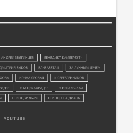
АНДРЕЙ ЗВЯГИНЦЕВ
БЕНЕДИКТ КАМБЕРБЭТЧ
ДМИТРИЙ БЫКОВ
ЕЛИЗАВЕТА II
ЗА ЛУННЫМ ЛУЧЕМ
ХОВА
ИРИНА ЯРОВАЯ
К.СЕРЕБРЕННИКОВ
РИДЗЕ
Н.М.ЦИСКАРИДЗЕ
Н.НИГАЛЬСКАЯ
М
ПРИНЦ УИЛЬЯМ
ПРИНЦЕССА ДИАНА
YOUTUBE