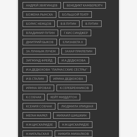
АНДРЕЙ ЗВЯГИНЦЕВ
БЕНЕДИКТ КАМБЕРБЭТЧ
БОЖЕНА РЫНСКА
БОЛЬШОЙ ТЕАТР
БОРИС НЕМЦОВ
В.В.ПУТИН
В.ПУТИН
ВЛАДИМИР ПУТИН
Г.КИССИНДЖЕР
ДМИТРИЙ БЫКОВ
ЕЛИЗАВЕТА II
ЗА ЛУННЫМ ЛУЧЕМ
ЗАХАР ПРИЛЕПИН
ЗИГМУНД ФРЕЙД
И.А.ДЕДЮХОВА
И.А.ДЕДЮХОВА "ПАРНАССКИЕ СЁСТРЫ"
И.В.СТАЛИН
ИРИНА ДЕДЮХОВА
ИРИНА ЯРОВАЯ
К.СЕРЕБРЕННИКОВ
К.СОБЧАК
КЕЙТ МИДДЛТОН
КСЕНИЯ СОБЧАК
ЛЮДМИЛА УЛИЦКАЯ
МЕГАН МАРКЛ
МИХАИЛ ШИШКИН
Н.М.ЦИСКАРИДЗЕ
Н.М.ЦИСКАРИДЗЕ
Н.НИГАЛЬСКАЯ
НИКИТА МИХАЛКОВ