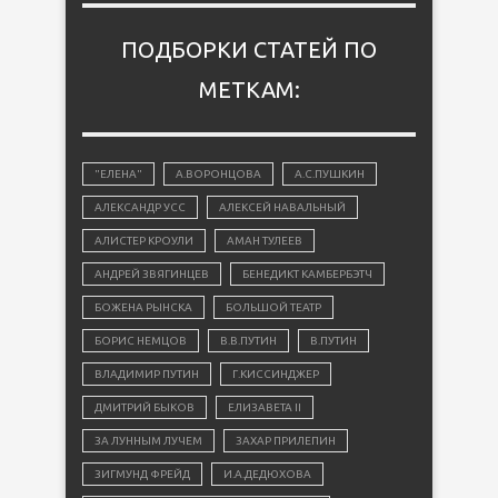
ПОДБОРКИ СТАТЕЙ ПО
МЕТКАМ:
"ЕЛЕНА"
А.ВОРОНЦОВА
А.С.ПУШКИН
АЛЕКСАНДР УСС
АЛЕКСЕЙ НАВАЛЬНЫЙ
АЛИСТЕР КРОУЛИ
АМАН ТУЛЕЕВ
АНДРЕЙ ЗВЯГИНЦЕВ
БЕНЕДИКТ КАМБЕРБЭТЧ
БОЖЕНА РЫНСКА
БОЛЬШОЙ ТЕАТР
БОРИС НЕМЦОВ
В.В.ПУТИН
В.ПУТИН
ВЛАДИМИР ПУТИН
Г.КИССИНДЖЕР
ДМИТРИЙ БЫКОВ
ЕЛИЗАВЕТА II
ЗА ЛУННЫМ ЛУЧЕМ
ЗАХАР ПРИЛЕПИН
ЗИГМУНД ФРЕЙД
И.А.ДЕДЮХОВА