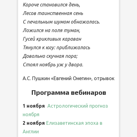
Короче становился день,
Лесов таинственная сень
С печальным шумом обнажалась.
Ложился на поля туман,
Гусей крикливых караван
Тянулся к югу: приближалась
Довольно скучная пора;
Стоял ноябрь уж у двора.
А.С. Пушкин «Евгений Онегин», отрывок
Программа вебинаров
1 ноября
Астрологический прогноз
ноября
2 ноября
Елизаветинская эпоха в
Англии