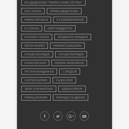
И.А.ДЕДЮХОВА "ПАРНАССКИЕ СЁСТРЫ"
И.В.СТАЛИН
ИРИНА ДЕДЮХОВА
ИРИНА ЯРОВАЯ
К.СЕРЕБРЕННИКОВ
К.СОБЧАК
КЕЙТ МИДДЛТОН
КСЕНИЯ СОБЧАК
ЛЮДМИЛА УЛИЦКАЯ
МЕГАН МАРКЛ
МИХАИЛ ШИШКИН
Н.М.ЦИСКАРИДЗЕ
Н.М.ЦИСКАРИДЗЕ
Н.НИГАЛЬСКАЯ
НИКИТА МИХАЛКОВ
РУСТАМ ХАМДАМОВ
С.КРЕДОВ
СЕРГЕЙ ФИЛИН
У.ШЕКСПИР
ЭЛЛА ПАМФИЛОВА
АДРЕНОХРОМ
ПРИНЦ УИЛЬЯМ
ПРИНЦЕССА ДИАНА