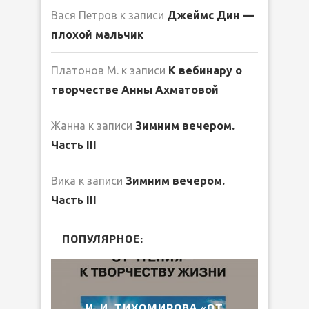
Вася Петров
к записи
Джеймс Дин —
плохой мальчик
Платонов М.
к записи
К вебинару о
творчестве Анны Ахматовой
Жанна
к записи
Зимним вечером.
Часть III
Вика
к записи
Зимним вечером.
Часть III
ПОПУЛЯРНОЕ:
2026
И. И. ТИХОМИРОВА «ОТ
ВЕ