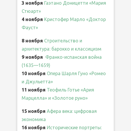
3 ноября
Гаэтано Доницетти «Мария
Стюарт»
4 ноября
Кристофер Марло «Доктор
Фауст»
8 ноября
Строительство и
архитектура: барокко и классицизм
9 ноября
Франко-испанская война
(1635—1659)
10 ноября
Опера Шарля Гуно «Ромео
и Джульетта»
11 ноября
Теофиль Готье «Ария
Марцелла» и «Золотое руно»
15 ноября
Афера века: цифровая
экономика
16 ноября
Исторические портреты: