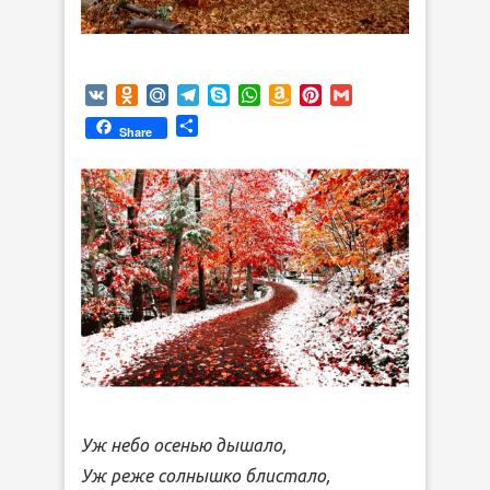
VK
Odnoklassniki
Mail.Ru
Telegram
Skype
WhatsApp
Amazon
Pinterest
Gmail
Wish
Отправить
Share
List
Уж небо осенью дышало,
Уж реже солнышко блистало,