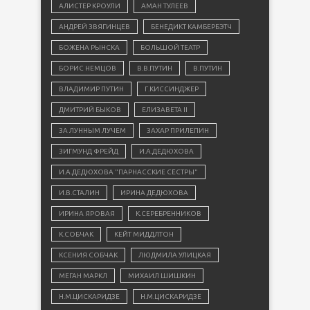
АЛИСТЕР КРОУЛИ
АМАН ТУЛЕЕВ
АНДРЕЙ ЗВЯГИНЦЕВ
БЕНЕДИКТ КАМБЕРБЭТЧ
БОЖЕНА РЫНСКА
БОЛЬШОЙ ТЕАТР
БОРИС НЕМЦОВ
В.В.ПУТИН
В.ПУТИН
ВЛАДИМИР ПУТИН
Г.КИССИНДЖЕР
ДМИТРИЙ БЫКОВ
ЕЛИЗАВЕТА II
ЗА ЛУННЫМ ЛУЧЕМ
ЗАХАР ПРИЛЕПИН
ЗИГМУНД ФРЕЙД
И.А.ДЕДЮХОВА
И.А.ДЕДЮХОВА "ПАРНАССКИЕ СЁСТРЫ"
И.В.СТАЛИН
ИРИНА ДЕДЮХОВА
ИРИНА ЯРОВАЯ
К.СЕРЕБРЕННИКОВ
К.СОБЧАК
КЕЙТ МИДДЛТОН
КСЕНИЯ СОБЧАК
ЛЮДМИЛА УЛИЦКАЯ
МЕГАН МАРКЛ
МИХАИЛ ШИШКИН
Н.М.ЦИСКАРИДЗЕ
Н.М.ЦИСКАРИДЗЕ