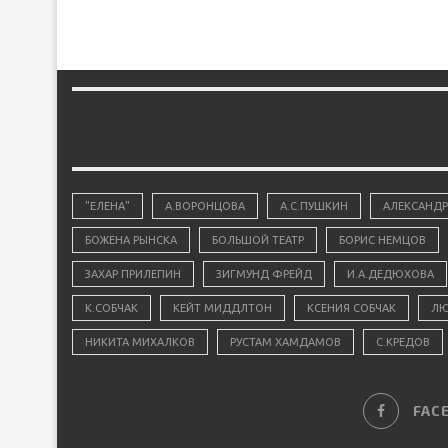
"ЕЛЕНА"
А.ВОРОНЦОВА
А.С.ПУШКИН
АЛЕКСАНДР
БОЖЕНА РЫНСКА
БОЛЬШОЙ ТЕАТР
БОРИС НЕМЦОВ
ЗАХАР ПРИЛЕПИН
ЗИГМУНД ФРЕЙД
И.А.ДЕДЮХОВА
К.СОБЧАК
КЕЙТ МИДДЛТОН
КСЕНИЯ СОБЧАК
ЛЮ
НИКИТА МИХАЛКОВ
РУСТАМ ХАМДАМОВ
С.КРЕДОВ
FAC