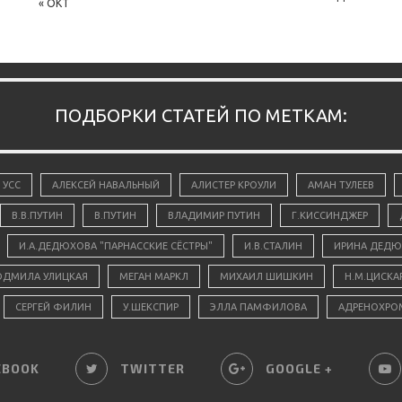
« ОКТ
ПОДБОРКИ СТАТЕЙ ПО МЕТКАМ:
 УСС
АЛЕКСЕЙ НАВАЛЬНЫЙ
АЛИСТЕР КРОУЛИ
АМАН ТУЛЕЕВ
В.В.ПУТИН
В.ПУТИН
ВЛАДИМИР ПУТИН
Г.КИССИНДЖЕР
И.А.ДЕДЮХОВА "ПАРНАССКИЕ СЁСТРЫ"
И.В.СТАЛИН
ИРИНА ДЕДЮ
ДМИЛА УЛИЦКАЯ
МЕГАН МАРКЛ
МИХАИЛ ШИШКИН
Н.М.ЦИСКА
СЕРГЕЙ ФИЛИН
У.ШЕКСПИР
ЭЛЛА ПАМФИЛОВА
АДРЕНОХРО
EBOOK
TWITTER
GOOGLE +