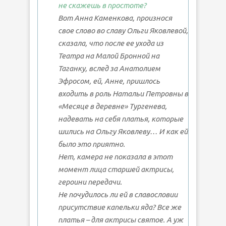
не скажешь в простоте?
Вот Анна Каменкова, произнося
свое слово во славу Ольги Яковлевой,
сказала, что после ее ухода из
Театра на Малой Бронной на
Таганку, вслед за Анатолием
Эфросом, ей, Анне, пришлось
входить в роль Натальи Петровны в
«Месяце в деревне» Тургенева,
надевать на себя платья, которые
шились на Ольгу Яковлеву… И как ей
было это приятно.
Нет, камера не показала в этот
момент лица старшей актрисы,
героини передачи.
Не почудилось ли ей в славословии
присутствие капельки яда? Все же
платья – для актрисы святое. А уж