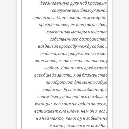
дерзновенную руку над красивым
сооружением благоуханной
прически… Меня пленяет женщина-
аристократка, ее тонкая улыбка,
изысканные манеры и чувство
собственного достоинства:
воздвигая преграду между собою и
людьми, она пробуждает все мое
тщеславие, а это и есть наполовину
любовь. Становясь предметом
всеобщей зависти, мое блаженство
приобретает для меня особую
сладость. Если моя любовница в
своем быту отличается от других
женщин, если она не ходит пешком,
если живет она иначе, чем они, если
на ней манто, какого у них быть не
может, если от нее исходит