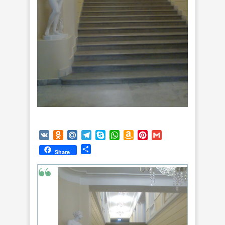
VK
Odnoklassniki
Mail.Ru
Telegram
Skype
WhatsApp
Amazon
Pinterest
Gmail
Wish
Отправить
Share
List