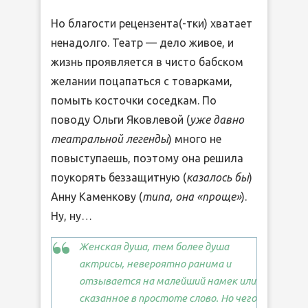
Но благости рецензента(-тки) хватает
ненадолго. Театр — дело живое, и
жизнь проявляется в чисто бабском
желании поцапаться с товарками,
помыть косточки соседкам. По
поводу Ольги Яковлевой (
уже давно
театральной легенды
) много не
повыступаешь, поэтому она решила
поукорять беззащитную (
казалось бы
)
Анну Каменкову (
типа, она «проще»
).
Ну, ну…
Женская душа, тем более душа
актрисы, невероятно ранима и
отзывается на малейший намек или
сказанное в простоте слово. Но чего