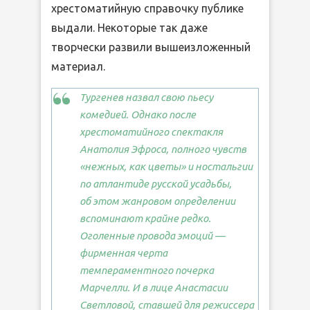
хрестоматийную справочку публике
выдали. Некоторые так даже
творчески развили вышеизложенный
материал.
Тургенев назвал свою пьесу
комедией. Однако после
хрестоматийного спектакля
Анатолия Эфроса, полного чувств
«нежных, как цветы» и ностальгии
по атлантиде русской усадьбы,
об этом жанровом определении
вспоминают крайне редко.
Оголенные провода эмоций —
фирменная черта
темпераментного почерка
Марчелли. И в лице Анастасии
Светловой, ставшей для режиссера