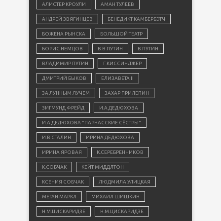
АЛИСТЕР КРОУЛИ
АМАН ТУЛЕЕВ
АНДРЕЙ ЗВЯГИНЦЕВ
БЕНЕДИКТ КАМБЕРБЭТЧ
БОЖЕНА РЫНСКА
БОЛЬШОЙ ТЕАТР
БОРИС НЕМЦОВ
В.В.ПУТИН
В.ПУТИН
ВЛАДИМИР ПУТИН
Г.КИССИНДЖЕР
ДМИТРИЙ БЫКОВ
ЕЛИЗАВЕТА II
ЗА ЛУННЫМ ЛУЧЕМ
ЗАХАР ПРИЛЕПИН
ЗИГМУНД ФРЕЙД
И.А.ДЕДЮХОВА
И.А.ДЕДЮХОВА "ПАРНАССКИЕ СЁСТРЫ"
И.В.СТАЛИН
ИРИНА ДЕДЮХОВА
ИРИНА ЯРОВАЯ
К.СЕРЕБРЕННИКОВ
К.СОБЧАК
КЕЙТ МИДДЛТОН
КСЕНИЯ СОБЧАК
ЛЮДМИЛА УЛИЦКАЯ
МЕГАН МАРКЛ
МИХАИЛ ШИШКИН
Н.М.ЦИСКАРИДЗЕ
Н.М.ЦИСКАРИДЗЕ