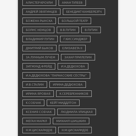
АЛИСТЕР КРОУЛИ
АМАН ТУЛЕЕВ
АНДРЕЙ ЗВЯГИНЦЕВ
БЕНЕДИКТ КАМБЕРБЭТЧ
БОЖЕНА РЫНСКА
БОЛЬШОЙ ТЕАТР
БОРИС НЕМЦОВ
В.В.ПУТИН
В.ПУТИН
ВЛАДИМИР ПУТИН
Г.КИССИНДЖЕР
ДМИТРИЙ БЫКОВ
ЕЛИЗАВЕТА II
ЗА ЛУННЫМ ЛУЧЕМ
ЗАХАР ПРИЛЕПИН
ЗИГМУНД ФРЕЙД
И.А.ДЕДЮХОВА
И.А.ДЕДЮХОВА "ПАРНАССКИЕ СЁСТРЫ"
И.В.СТАЛИН
ИРИНА ДЕДЮХОВА
ИРИНА ЯРОВАЯ
К.СЕРЕБРЕННИКОВ
К.СОБЧАК
КЕЙТ МИДДЛТОН
КСЕНИЯ СОБЧАК
ЛЮДМИЛА УЛИЦКАЯ
МЕГАН МАРКЛ
МИХАИЛ ШИШКИН
Н.М.ЦИСКАРИДЗЕ
Н.М.ЦИСКАРИДЗЕ