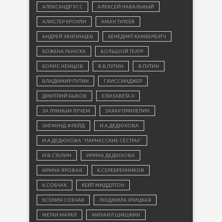
АЛЕКСАНДР УСС
АЛЕКСЕЙ НАВАЛЬНЫЙ
АЛИСТЕР КРОУЛИ
АМАН ТУЛЕЕВ
АНДРЕЙ ЗВЯГИНЦЕВ
БЕНЕДИКТ КАМБЕРБЭТЧ
БОЖЕНА РЫНСКА
БОЛЬШОЙ ТЕАТР
БОРИС НЕМЦОВ
В.В.ПУТИН
В.ПУТИН
ВЛАДИМИР ПУТИН
Г.КИССИНДЖЕР
ДМИТРИЙ БЫКОВ
ЕЛИЗАВЕТА II
ЗА ЛУННЫМ ЛУЧЕМ
ЗАХАР ПРИЛЕПИН
ЗИГМУНД ФРЕЙД
И.А.ДЕДЮХОВА
И.А.ДЕДЮХОВА "ПАРНАССКИЕ СЁСТРЫ"
И.В.СТАЛИН
ИРИНА ДЕДЮХОВА
ИРИНА ЯРОВАЯ
К.СЕРЕБРЕННИКОВ
К.СОБЧАК
КЕЙТ МИДДЛТОН
КСЕНИЯ СОБЧАК
ЛЮДМИЛА УЛИЦКАЯ
МЕГАН МАРКЛ
МИХАИЛ ШИШКИН