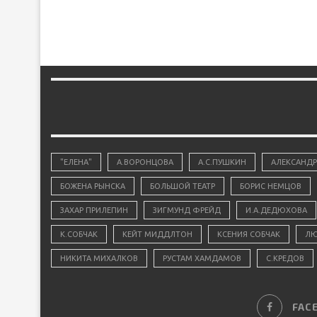
"ЕЛЕНА"
А.ВОРОНЦОВА
А.С.ПУШКИН
АЛЕКСАНДР
БОЖЕНА РЫНСКА
БОЛЬШОЙ ТЕАТР
БОРИС НЕМЦОВ
ЗАХАР ПРИЛЕПИН
ЗИГМУНД ФРЕЙД
И.А.ДЕДЮХОВА
К.СОБЧАК
КЕЙТ МИДДЛТОН
КСЕНИЯ СОБЧАК
ЛЮ
НИКИТА МИХАЛКОВ
РУСТАМ ХАМДАМОВ
С.КРЕДОВ
FAC