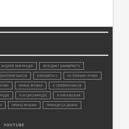
АНДРЕЙ ЗВЯГИНЦЕВ
БЕНЕДИКТ КАМБЕРБЭТЧ
ДМИТРИЙ БЫКОВ
ЕЛИЗАВЕТА II
ЗА ЛУННЫМ ЛУЧЕМ
ХОВА
ИРИНА ЯРОВАЯ
К.СЕРЕБРЕННИКОВ
РИДЗЕ
Н.М.ЦИСКАРИДЗЕ
Н.НИГАЛЬСКАЯ
М
ПРИНЦ УИЛЬЯМ
ПРИНЦЕССА ДИАНА
YOUTUBE