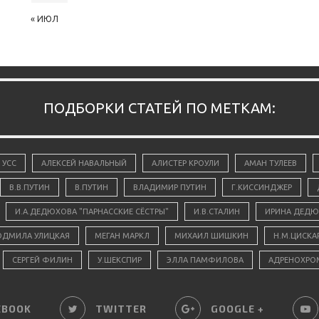
« ИЮЛ
ПОДБОРКИ СТАТЕЙ ПО МЕТКАМ:
 УСС
АЛЕКСЕЙ НАВАЛЬНЫЙ
АЛИСТЕР КРОУЛИ
АМАН ТУЛЕЕВ
В.В.ПУТИН
В.ПУТИН
ВЛАДИМИР ПУТИН
Г.КИССИНДЖЕР
И.А.ДЕДЮХОВА "ПАРНАССКИЕ СЁСТРЫ"
И.В.СТАЛИН
ИРИНА ДЕДЮ
ДМИЛА УЛИЦКАЯ
МЕГАН МАРКЛ
МИХАИЛ ШИШКИН
Н.М.ЦИСКА
СЕРГЕЙ ФИЛИН
У.ШЕКСПИР
ЭЛЛА ПАМФИЛОВА
АДРЕНОХРО
EBOOK
TWITTER
GOOGLE +