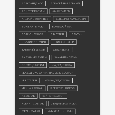
АЛЕКСАНДР УСС
АЛЕКСЕЙ НАВАЛЬНЫЙ
АЛИСТЕР КРОУЛИ
АМАН ТУЛЕЕВ
АНДРЕЙ ЗВЯГИНЦЕВ
БЕНЕДИКТ КАМБЕРБЭТЧ
БОЖЕНА РЫНСКА
БОЛЬШОЙ ТЕАТР
БОРИС НЕМЦОВ
В.В.ПУТИН
В.ПУТИН
ВЛАДИМИР ПУТИН
Г.КИССИНДЖЕР
ДМИТРИЙ БЫКОВ
ЕЛИЗАВЕТА II
ЗА ЛУННЫМ ЛУЧЕМ
ЗАХАР ПРИЛЕПИН
ЗИГМУНД ФРЕЙД
И.А.ДЕДЮХОВА
И.А.ДЕДЮХОВА "ПАРНАССКИЕ СЁСТРЫ"
И.В.СТАЛИН
ИРИНА ДЕДЮХОВА
ИРИНА ЯРОВАЯ
К.СЕРЕБРЕННИКОВ
К.СОБЧАК
КЕЙТ МИДДЛТОН
КСЕНИЯ СОБЧАК
ЛЮДМИЛА УЛИЦКАЯ
МЕГАН МАРКЛ
МИХАИЛ ШИШКИН