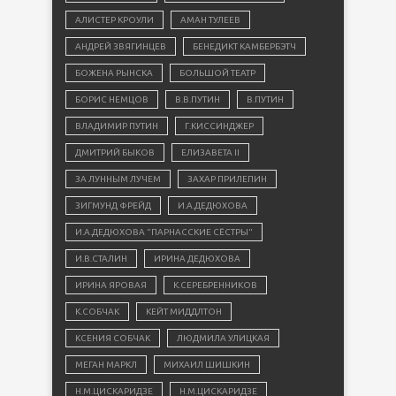
АЛИСТЕР КРОУЛИ
АМАН ТУЛЕЕВ
АНДРЕЙ ЗВЯГИНЦЕВ
БЕНЕДИКТ КАМБЕРБЭТЧ
БОЖЕНА РЫНСКА
БОЛЬШОЙ ТЕАТР
БОРИС НЕМЦОВ
В.В.ПУТИН
В.ПУТИН
ВЛАДИМИР ПУТИН
Г.КИССИНДЖЕР
ДМИТРИЙ БЫКОВ
ЕЛИЗАВЕТА II
ЗА ЛУННЫМ ЛУЧЕМ
ЗАХАР ПРИЛЕПИН
ЗИГМУНД ФРЕЙД
И.А.ДЕДЮХОВА
И.А.ДЕДЮХОВА "ПАРНАССКИЕ СЁСТРЫ"
И.В.СТАЛИН
ИРИНА ДЕДЮХОВА
ИРИНА ЯРОВАЯ
К.СЕРЕБРЕННИКОВ
К.СОБЧАК
КЕЙТ МИДДЛТОН
КСЕНИЯ СОБЧАК
ЛЮДМИЛА УЛИЦКАЯ
МЕГАН МАРКЛ
МИХАИЛ ШИШКИН
Н.М.ЦИСКАРИДЗЕ
Н.М.ЦИСКАРИДЗЕ