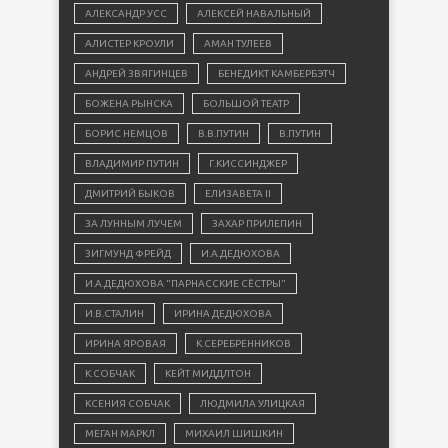
АЛЕКСАНДР УСС
АЛЕКСЕЙ НАВАЛЬНЫЙ
АЛИСТЕР КРОУЛИ
АМАН ТУЛЕЕВ
АНДРЕЙ ЗВЯГИНЦЕВ
БЕНЕДИКТ КАМБЕРБЭТЧ
БОЖЕНА РЫНСКА
БОЛЬШОЙ ТЕАТР
БОРИС НЕМЦОВ
В.В.ПУТИН
В.ПУТИН
ВЛАДИМИР ПУТИН
Г.КИССИНДЖЕР
ДМИТРИЙ БЫКОВ
ЕЛИЗАВЕТА II
ЗА ЛУННЫМ ЛУЧЕМ
ЗАХАР ПРИЛЕПИН
ЗИГМУНД ФРЕЙД
И.А.ДЕДЮХОВА
И.А.ДЕДЮХОВА "ПАРНАССКИЕ СЁСТРЫ"
И.В.СТАЛИН
ИРИНА ДЕДЮХОВА
ИРИНА ЯРОВАЯ
К.СЕРЕБРЕННИКОВ
К.СОБЧАК
КЕЙТ МИДДЛТОН
КСЕНИЯ СОБЧАК
ЛЮДМИЛА УЛИЦКАЯ
МЕГАН МАРКЛ
МИХАИЛ ШИШКИН