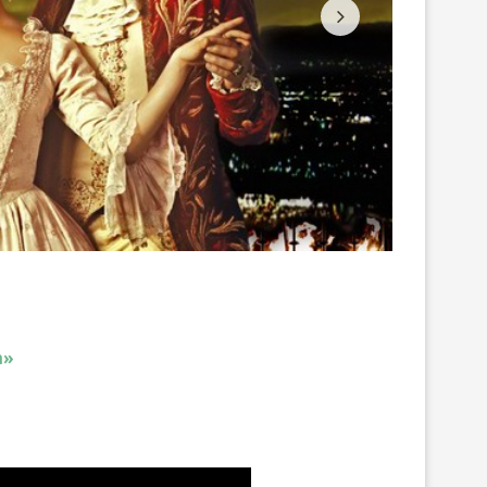
вить
а»