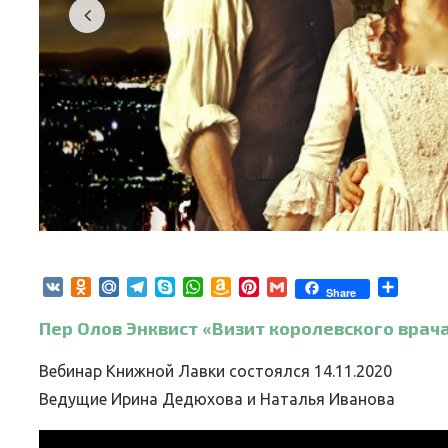
VK
Odnoklassniki
Mail.Ru
Telegram
Skype
WhatsApp
Amazon
Pinterest
Gmail
Отпра
Share
Wish
Пер Олов Энквист «Визит королевского врач
List
Вебинар Книжной Лавки состоялся 14.11.2020
Ведущие Ирина Дедюхова и Наталья Иванова