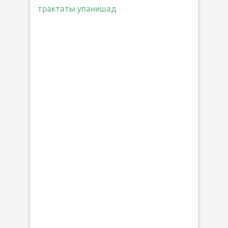
трактаты упанишад