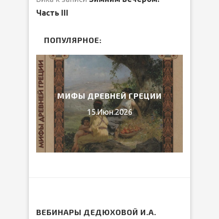
Часть III
ПОПУЛЯРНОЕ:
ЛИБ
026
МИФЫ ДРЕВНЕЙ ГРЕЦИИ
15.Июн.2026
ВЕБИНАРЫ ДЕДЮХОВОЙ И.А.