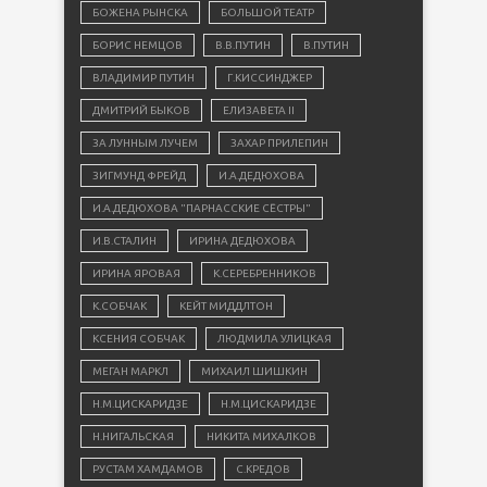
БОЖЕНА РЫНСКА
БОЛЬШОЙ ТЕАТР
БОРИС НЕМЦОВ
В.В.ПУТИН
В.ПУТИН
ВЛАДИМИР ПУТИН
Г.КИССИНДЖЕР
ДМИТРИЙ БЫКОВ
ЕЛИЗАВЕТА II
ЗА ЛУННЫМ ЛУЧЕМ
ЗАХАР ПРИЛЕПИН
ЗИГМУНД ФРЕЙД
И.А.ДЕДЮХОВА
И.А.ДЕДЮХОВА "ПАРНАССКИЕ СЁСТРЫ"
И.В.СТАЛИН
ИРИНА ДЕДЮХОВА
ИРИНА ЯРОВАЯ
К.СЕРЕБРЕННИКОВ
К.СОБЧАК
КЕЙТ МИДДЛТОН
КСЕНИЯ СОБЧАК
ЛЮДМИЛА УЛИЦКАЯ
МЕГАН МАРКЛ
МИХАИЛ ШИШКИН
Н.М.ЦИСКАРИДЗЕ
Н.М.ЦИСКАРИДЗЕ
Н.НИГАЛЬСКАЯ
НИКИТА МИХАЛКОВ
РУСТАМ ХАМДАМОВ
С.КРЕДОВ