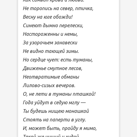
Не торопись на север, птичка,
Весну на юге обожди!
Синеют дымно перелески,
Настороженны и немы,
За узорочьем занавески
Не видно тающей зимы.
Но сердце чует: есть туманы,
Движенье смутное лесов,
Неотвратимые обманы
Лилово-сизых вечеров.
О, не лети в туманы пташкой!
Года уйдут в седую мглу —
Ты будешь нищею монашкой
Стоять на паперти в углу.
И, может быть, пройду я мимо,
Такой же нищий и худой…