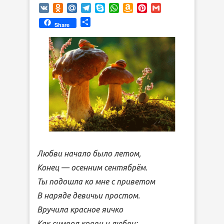
VK
Odnoklassniki
Mail.Ru
Telegram
Skype
WhatsApp
Amazon
Pinterest
Gmail
Wish
Отправить
Share
List
Любви начало было летом,
Конец — осенним сентябрём.
Ты подошла ко мне с приветом
В наряде девичьи простом.
Вручила красное яичко
Как символ крови и любви: