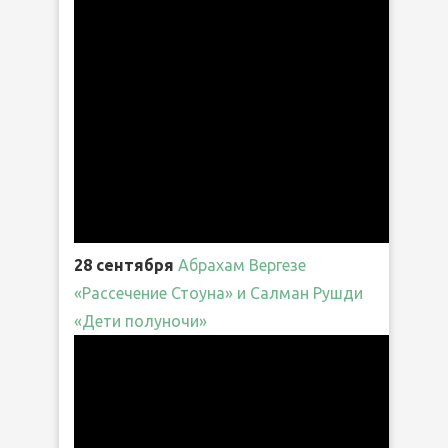
28 сентября
Абрахам Вергезе
«Рассечение Стоуна» и Салман Рушди
«Дети полуночи»