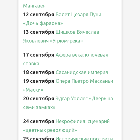
Мангазея
12 сентября
Балет Цезаря Пуни
«Дочь фараона»
13 сентября
Шишков Вячеслав
Яковлевич «Угрюм-река»
17 сентября
Афера века: ключевая
ставка
18 сентября
Сасанидская империя
19 сентября
Опера Пьетро Масканьи
«Маски»
20 сентября
Эдгар Уоллес «Дверь на
семи замках»
24 сентября
Некрофилия: сценарий
«цветных революций»
25 сентября
Исторические портреты: