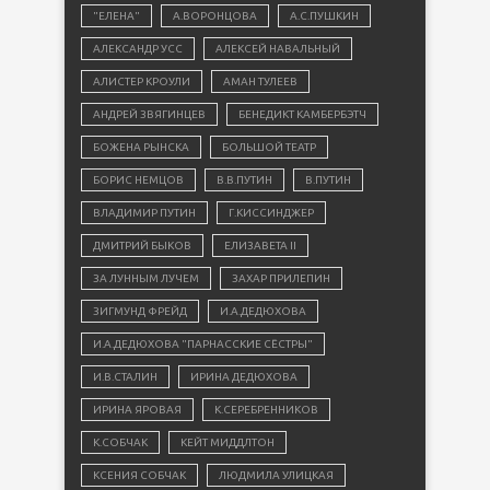
"ЕЛЕНА"
А.ВОРОНЦОВА
А.С.ПУШКИН
АЛЕКСАНДР УСС
АЛЕКСЕЙ НАВАЛЬНЫЙ
АЛИСТЕР КРОУЛИ
АМАН ТУЛЕЕВ
АНДРЕЙ ЗВЯГИНЦЕВ
БЕНЕДИКТ КАМБЕРБЭТЧ
БОЖЕНА РЫНСКА
БОЛЬШОЙ ТЕАТР
БОРИС НЕМЦОВ
В.В.ПУТИН
В.ПУТИН
ВЛАДИМИР ПУТИН
Г.КИССИНДЖЕР
ДМИТРИЙ БЫКОВ
ЕЛИЗАВЕТА II
ЗА ЛУННЫМ ЛУЧЕМ
ЗАХАР ПРИЛЕПИН
ЗИГМУНД ФРЕЙД
И.А.ДЕДЮХОВА
И.А.ДЕДЮХОВА "ПАРНАССКИЕ СЁСТРЫ"
И.В.СТАЛИН
ИРИНА ДЕДЮХОВА
ИРИНА ЯРОВАЯ
К.СЕРЕБРЕННИКОВ
К.СОБЧАК
КЕЙТ МИДДЛТОН
КСЕНИЯ СОБЧАК
ЛЮДМИЛА УЛИЦКАЯ