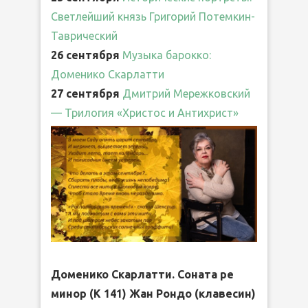
Светлейший князь Григорий Потемкин-
Таврический
26 сентября
Музыка барокко:
Доменико Скарлатти
27 сентября
Дмитрий Мережковский
— Трилогия «Христос и Антихрист»
Доменико Скарлатти. Соната ре
минор (К 141) Жан Рондо (клавесин)