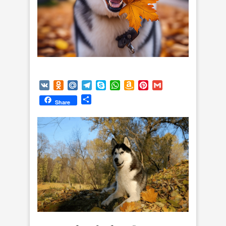
VK
Odnoklassniki
Mail.Ru
Telegram
Skype
WhatsApp
Amazon
Pinterest
Gmail
Wish
Отправить
Share
List