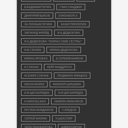
ВЛАДИМИР ПУТИН
Г.КИССИНДЖЕР
ДМИТРИЙ БЫКОВ
ЕЛИЗАВЕТА II
ЗА ЛУННЫМ ЛУЧЕМ
ЗАХАР ПРИЛЕПИН
ЗИГМУНД ФРЕЙД
И.А.ДЕДЮХОВА
И.А.ДЕДЮХОВА "ПАРНАССКИЕ СЁСТРЫ"
И.В.СТАЛИН
ИРИНА ДЕДЮХОВА
ИРИНА ЯРОВАЯ
К.СЕРЕБРЕННИКОВ
К.СОБЧАК
КЕЙТ МИДДЛТОН
КСЕНИЯ СОБЧАК
ЛЮДМИЛА УЛИЦКАЯ
МЕГАН МАРКЛ
МИХАИЛ ШИШКИН
Н.М.ЦИСКАРИДЗЕ
Н.М.ЦИСКАРИДЗЕ
Н.НИГАЛЬСКАЯ
НИКИТА МИХАЛКОВ
РУСТАМ ХАМДАМОВ
С.КРЕДОВ
СЕРГЕЙ ФИЛИН
У.ШЕКСПИР
ЭЛЛА ПАМФИЛОВА
АДРЕНОХРОМ