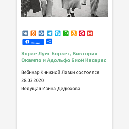
VK
Odnoklassniki
Mail.Ru
Telegram
Skype
WhatsApp
Amazon
Pinterest
Gmail
Wish
Отправить
Share
List
Хорхе Луис Борхес, Виктория
Окампо и Адольфо Биой Касарес
Вебинар Книжной Лавки состоялся
28.03.2020
Ведущая Ирина Дедюхова