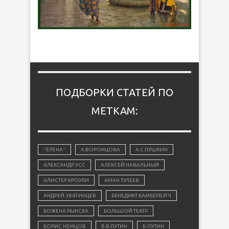
ПОДБОРКИ СТАТЕЙ ПО
МЕТКАМ:
"ЕЛЕНА"
А.ВОРОНЦОВА
А.С.ПУШКИН
АЛЕКСАНДР УСС
АЛЕКСЕЙ НАВАЛЬНЫЙ
АЛИСТЕР КРОУЛИ
АМАН ТУЛЕЕВ
АНДРЕЙ ЗВЯГИНЦЕВ
БЕНЕДИКТ КАМБЕРБЭТЧ
БОЖЕНА РЫНСКА
БОЛЬШОЙ ТЕАТР
БОРИС НЕМЦОВ
В.В.ПУТИН
В.ПУТИН