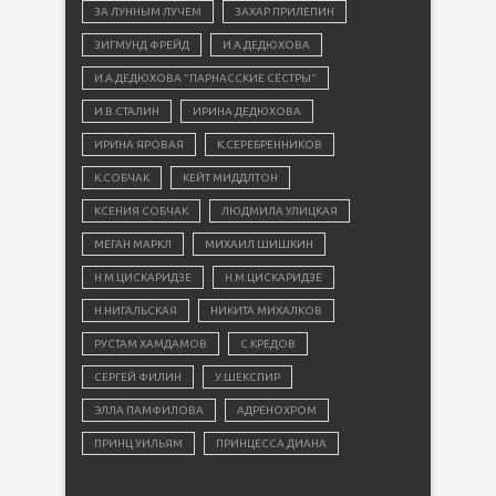
ЗА ЛУННЫМ ЛУЧЕМ
ЗАХАР ПРИЛЕПИН
ЗИГМУНД ФРЕЙД
И.А.ДЕДЮХОВА
И.А.ДЕДЮХОВА "ПАРНАССКИЕ СЁСТРЫ"
И.В.СТАЛИН
ИРИНА ДЕДЮХОВА
ИРИНА ЯРОВАЯ
К.СЕРЕБРЕННИКОВ
К.СОБЧАК
КЕЙТ МИДДЛТОН
КСЕНИЯ СОБЧАК
ЛЮДМИЛА УЛИЦКАЯ
МЕГАН МАРКЛ
МИХАИЛ ШИШКИН
Н.М.ЦИСКАРИДЗЕ
Н.М.ЦИСКАРИДЗЕ
Н.НИГАЛЬСКАЯ
НИКИТА МИХАЛКОВ
РУСТАМ ХАМДАМОВ
С.КРЕДОВ
СЕРГЕЙ ФИЛИН
У.ШЕКСПИР
ЭЛЛА ПАМФИЛОВА
АДРЕНОХРОМ
ПРИНЦ УИЛЬЯМ
ПРИНЦЕССА ДИАНА