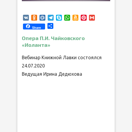
VK
Odnoklassniki
Mail.Ru
Telegram
Skype
WhatsApp
Amazon
Pinterest
Gmail
Wish
Отправить
Share
List
Опера П.И. Чайковского
«Иоланта»
Вебинар Книжной Лавки состоялся
24.07.2020
Ведущая Ирина Дедюхова