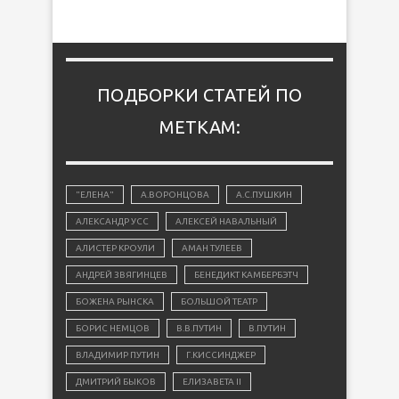
ПОДБОРКИ СТАТЕЙ ПО
МЕТКАМ:
"ЕЛЕНА"
А.ВОРОНЦОВА
А.С.ПУШКИН
АЛЕКСАНДР УСС
АЛЕКСЕЙ НАВАЛЬНЫЙ
АЛИСТЕР КРОУЛИ
АМАН ТУЛЕЕВ
АНДРЕЙ ЗВЯГИНЦЕВ
БЕНЕДИКТ КАМБЕРБЭТЧ
БОЖЕНА РЫНСКА
БОЛЬШОЙ ТЕАТР
БОРИС НЕМЦОВ
В.В.ПУТИН
В.ПУТИН
ВЛАДИМИР ПУТИН
Г.КИССИНДЖЕР
ДМИТРИЙ БЫКОВ
ЕЛИЗАВЕТА II