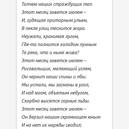
Толчею наших страждущих тел.
Этот месяц зовется июлем –
И, гудящая приторным ульем,
В пекле улиц теснится жара.
Неужели, хранимая лугом,
Где-то полнится холодом лунным
Та река, что и ныне жива?
Этот месяц зовется июлем –
Рисовальщик, малюющий углем,
Он чернит наши спины и лбы.
Мы устали, мы загнаны в угол,
И над югом, объятым недугом,
Скорбно высятся горные льды.
Этот месяц зовется июлем –
Он дерзил нашим скромницам юным
И на нет их наряды сводил;