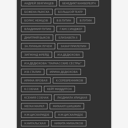
АНДРЕЙ ЗВЯГИНЦЕВ
БЕНЕДИКТ КАМБЕРБЭТЧ
БОЖЕНА РЫНСКА
БОЛЬШОЙ ТЕАТР
БОРИС НЕМЦОВ
В.В.ПУТИН
В.ПУТИН
ВЛАДИМИР ПУТИН
Г.КИССИНДЖЕР
ДМИТРИЙ БЫКОВ
ЕЛИЗАВЕТА II
ЗА ЛУННЫМ ЛУЧЕМ
ЗАХАР ПРИЛЕПИН
ЗИГМУНД ФРЕЙД
И.А.ДЕДЮХОВА
И.А.ДЕДЮХОВА "ПАРНАССКИЕ СЁСТРЫ"
И.В.СТАЛИН
ИРИНА ДЕДЮХОВА
ИРИНА ЯРОВАЯ
К.СЕРЕБРЕННИКОВ
К.СОБЧАК
КЕЙТ МИДДЛТОН
КСЕНИЯ СОБЧАК
ЛЮДМИЛА УЛИЦКАЯ
МЕГАН МАРКЛ
МИХАИЛ ШИШКИН
Н.М.ЦИСКАРИДЗЕ
Н.М.ЦИСКАРИДЗЕ
Н.НИГАЛЬСКАЯ
НИКИТА МИХАЛКОВ