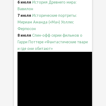
6 июля
История Древнего мира:
Вавилон
7 июля
Исторические портреты:
Мириам Аманда («Ма») Уоллес
Фергюсон
8 июля
Спин-офф серии фильмов о
Гарри Поттере «Фантастические твари
и где они обитают»