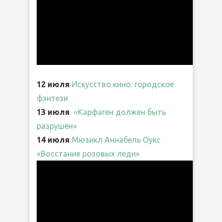
12 июля
Искусство кино: городское
фэнтези
13 июля
«Карфаген должен быть
разрушен»
14 июля
Мюзикл Аннабель Оукс
«Восстание розовых леди»