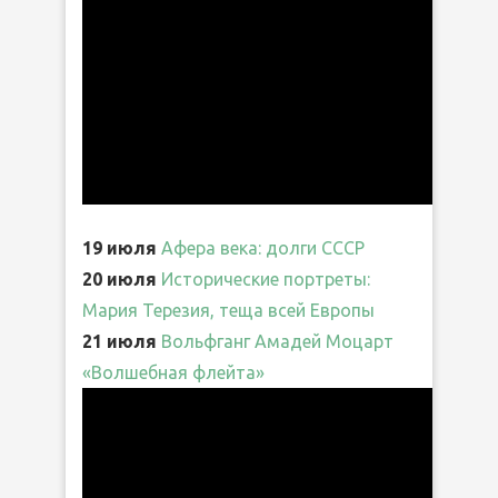
19 июля
Афера века: долги СССР
20 июля
Исторические портреты:
Мария Терезия, теща всей Европы
21 июля
Вольфганг Амадей Моцарт
«Волшебная флейта»