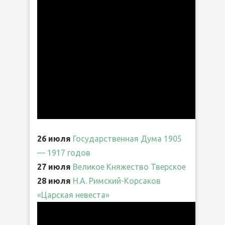
26 июля
Государственная Дума 1905
— 1917 годов
27 июля
Великое Княжество Тверское
28 июля
Н.А. Римский-Корсаков
«Царская невеста»