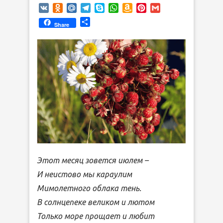
VK
Odnoklassniki
Mail.Ru
Telegram
Skype
WhatsApp
Amazon
Pinterest
Gmail
Wish
Отправить
Share
List
Этот месяц зовется июлем –
И неистово мы караулим
Мимолетного облака тень.
В солнцепеке великом и лютом
Только море прощает и любит