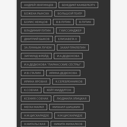
АНДРЕЙ ЗВЯГИНЦЕВ
БЕНЕДИКТ КАМБЕРБЭТЧ
БОЖЕНА РЫНСКА
БОЛЬШОЙ ТЕАТР
БОРИС НЕМЦОВ
В.В.ПУТИН
В.ПУТИН
ВЛАДИМИР ПУТИН
Г.КИССИНДЖЕР
ДМИТРИЙ БЫКОВ
ЕЛИЗАВЕТА II
ЗА ЛУННЫМ ЛУЧЕМ
ЗАХАР ПРИЛЕПИН
ЗИГМУНД ФРЕЙД
И.А.ДЕДЮХОВА
И.А.ДЕДЮХОВА "ПАРНАССКИЕ СЁСТРЫ"
И.В.СТАЛИН
ИРИНА ДЕДЮХОВА
ИРИНА ЯРОВАЯ
К.СЕРЕБРЕННИКОВ
К.СОБЧАК
КЕЙТ МИДДЛТОН
КСЕНИЯ СОБЧАК
ЛЮДМИЛА УЛИЦКАЯ
МЕГАН МАРКЛ
МИХАИЛ ШИШКИН
Н.М.ЦИСКАРИДЗЕ
Н.М.ЦИСКАРИДЗЕ
Н.НИГАЛЬСКАЯ
НИКИТА МИХАЛКОВ