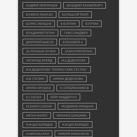
АНДРЕЙ ЗВЯГИНЦЕВ
БЕНЕДИКТ КАМБЕРБЭТЧ
БОЖЕНА РЫНСКА
БОЛЬШОЙ ТЕАТР
БОРИС НЕМЦОВ
В.В.ПУТИН
В.ПУТИН
ВЛАДИМИР ПУТИН
Г.КИССИНДЖЕР
ДМИТРИЙ БЫКОВ
ЕЛИЗАВЕТА II
ЗА ЛУННЫМ ЛУЧЕМ
ЗАХАР ПРИЛЕПИН
ЗИГМУНД ФРЕЙД
И.А.ДЕДЮХОВА
И.А.ДЕДЮХОВА "ПАРНАССКИЕ СЁСТРЫ"
И.В.СТАЛИН
ИРИНА ДЕДЮХОВА
ИРИНА ЯРОВАЯ
К.СЕРЕБРЕННИКОВ
К.СОБЧАК
КЕЙТ МИДДЛТОН
КСЕНИЯ СОБЧАК
ЛЮДМИЛА УЛИЦКАЯ
МЕГАН МАРКЛ
МИХАИЛ ШИШКИН
Н.М.ЦИСКАРИДЗЕ
Н.М.ЦИСКАРИДЗЕ
Н.НИГАЛЬСКАЯ
НИКИТА МИХАЛКОВ