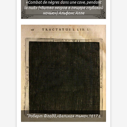
«Combat de nègres dans une cave, pendant
la nuit» («Битва негров в пещере глубокой
ночью») Альфонс Алле
“Роберт Фладд,«Великая тьма»,1617 г.