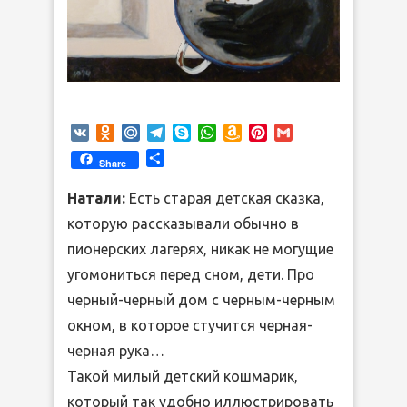
VK
Odnoklassniki
Mail.Ru
Telegram
Skype
WhatsApp
Amazon
Pinterest
Gmail
Wish
Отправить
Share
List
Натали:
Есть старая детская сказка,
которую рассказывали обычно в
пионерских лагерях, никак не могущие
угомониться перед сном, дети. Про
черный-черный дом с черным-черным
окном, в которое стучится черная-
черная рука…
Такой милый детский кошмарик,
который так удобно иллюстрировать