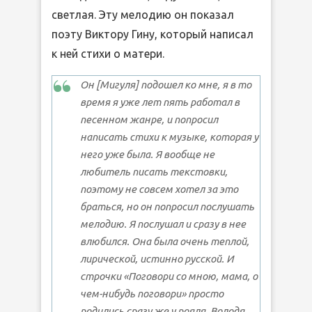
светлая. Эту мелодию он показал
поэту Виктору Гину, который написал
к ней стихи о матери.
Он [Мигуля] подошел ко мне, я в то
время я уже лет пять работал в
песенном жанре, и попросил
написать стихи к музыке, которая у
него уже была. Я вообще не
любитель писать текстовки,
поэтому не совсем хотел за это
браться, но он попросил послушать
мелодию. Я послушал и сразу в нее
влюбился. Она была очень теплой,
лирической, истинно русской. И
строчки «Поговори со мною, мама, о
чем-нибудь поговори» просто
родились сразу же у рояля. Володя