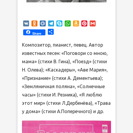
VK
Odnoklassniki
Mail.Ru
Telegram
Skype
WhatsApp
Amazon
Pinterest
Gmail
Wish
Отправить
Share
List
Композитор, пианист, певец. Автор
известных песен: «Поговори со мною,
мама» (стихи В. Гина), «Поезд» (стихи
Н. Олева); «Каскадеры», «Аве Мария»,
«Признание» (стихи А. Дементьева);
«Земляничная поляна», «Солнечные
часы» (стихи И. Резника), «Я люблю
этот мир» (стихи Л.Дербенёва), «Трава
у дома» (стихи А.Поперечного) и др.