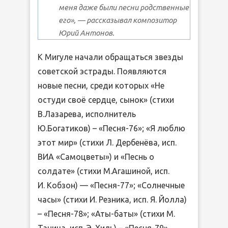
меня даже были песни родственные
его»
, — рассказывал композитор
Юрий Антонов.
К Мигуле начали обращаться звезды
советской эстрады. Появляются
новые песни, среди которых «Не
остуди своё сердце, сынок» (стихи
В.Лазарева, исполнитель
Ю.Богатиков) – «Песня-76»; «Я люблю
этот мир» (стихи Л. Дербенёва, исп.
ВИА «Самоцветы») и «Песнь о
солдате» (стихи М.Агашиной, исп.
И. Кобзон) — «Песня-77»; «Солнечные
часы» (стихи И. Резника, исп. Я. Йолла)
– «Песня-78»; «Аты-баты» (стихи М.