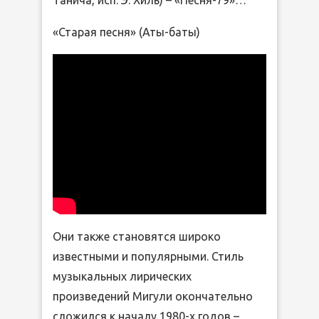
Танича, исп. Э. Хиль) – «Песня-79»…
«Старая песня» (Аты-баты)
Они также становятся широко
известными и популярными. Стиль
музыкальных лирических
произведений Мигули окончательно
сложился к началу 1980-х годов –