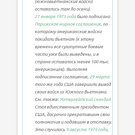
(южновьетнамские войска
оставались там до осени).
27 января
1973 года
было подписано
Парижское мирное соглашение
, по
которому американские войска
покидали Вьетнам (к этому
времени все сухопутные боевые
части уже были выведены, и в
стране оставалось менее 100 тыс.
американцев). Выполняя
подписанное соглашение,
29 марта
того же года США завершили вывод
своих войск из Южного Вьетнама.
См. также:
Уотергейтский скандал
Стал единственным президентом
США, досрочно прекратившим свои
полномочия и подавшим в отставку.
Это случилось
9 августа
1974 года
,