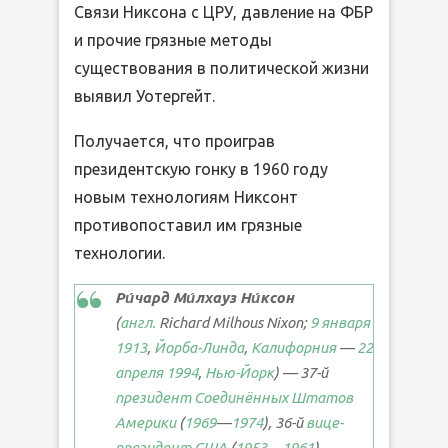
Связи Никсона с ЦРУ, давление на ФБР
и прочие грязные методы
существования в политической жизни
выявил Уотергейт.
Получается, что проиграв
президентскую гонку в 1960 году
новым технологиям Никсонт
противопоставил им грязные
технологии.
Ри́чард Ми́лхауз Ни́ксон
(
англ.
Richard Milhous Nixon
;
9 января
1913
,
Йорба-Линда
,
Калифорния
—
22
апреля
1994
,
Нью-Йорк
) — 37-й
президент Соединённых Штатов
Америки
(
1969
—
1974
), 36-й
вице-
президент США
(
1953
—
1961
).