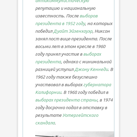
антикоммунистическую
репутацию и национальную
известность. После
выборов
президента в 1952 году
, на которых
победил
Дуайт Эйзенхауэр
, Никсон
занял пост вице-президента. После
восьми лет в этом кресле в 1960
году принял участие в
выборах
президента
, однако с минимальной
разницей уступил
Джону Кеннеди
. В
1962 году также безуспешно
участвовал в выборах
губернатора
Калифорнии
. В 1968 году победил в
выборах президента страны
, в 1974
году досрочно подал в отставку в
результате
Уотергейтского
скандала
.