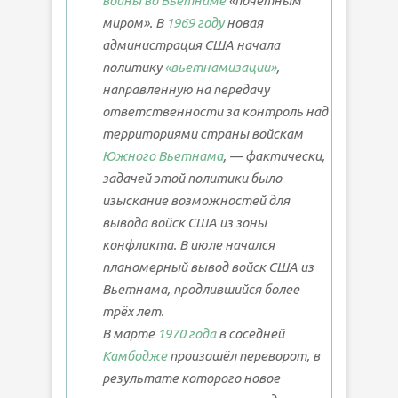
войны во Вьетнаме
«почётным
миром». В
1969 году
новая
администрация США начала
политику
«вьетнамизации»
,
направленную на передачу
ответственности за контроль над
территориями страны войскам
Южного Вьетнама
, — фактически,
задачей этой политики было
изыскание возможностей для
вывода войск США из зоны
конфликта. В июле начался
планомерный вывод войск США из
Вьетнама, продлившийся более
трёх лет.
В марте
1970 года
в соседней
Камбодже
произошёл переворот, в
результате которого новое