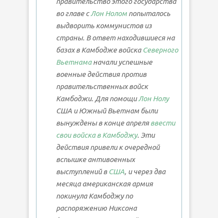
правительство этого государства
во главе с
Лон Нолом
попыталось
выдворить коммунистов из
страны. В ответ находившиеся на
базах в Камбодже войска
Северного
Вьетнама
начали успешные
военные действия против
правительственных войск
Камбоджи. Для помощи
Лон Нолу
США и Южный Вьетнам были
вынуждены в конце апреля
ввести
свои войска в Камбоджу
. Эти
действия привели к очередной
вспышке антивоенных
выступлений в
США
, и через два
месяца американская армия
покинула Камбоджу по
распоряжению Никсона