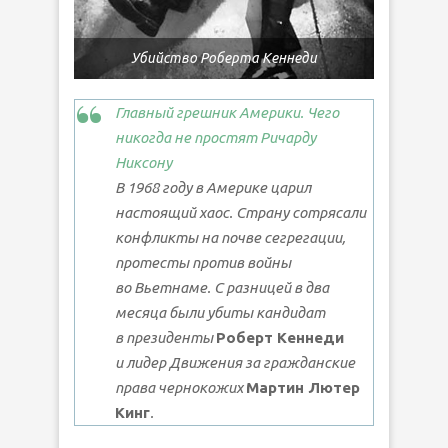
Убийство Роберта Кеннеди
Главный грешник Америки. Чего
никогда не простят Ричарду
Никсону
В 1968 году в Америке царил
настоящий хаос. Страну сотрясали
конфликты на почве сегрегации,
протесты против войны
во Вьетнаме. С разницей в два
месяца были убиты кандидат
в президенты
Роберт Кеннеди
и лидер Движения за гражданские
права чернокожих
Мартин Лютер
Кинг
.