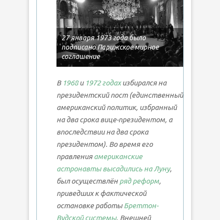
27 января 1973 года было
подписано Парижское мирное
соглашение
В
1968
и
1972 годах
избирался на
президентский пост (единственный
американский политик, избранный
на два срока вице-президентом, а
впоследствии на два срока
президентом). Во время его
правления
американские
астронавты высадились на Луну
,
был осуществлён
ряд реформ
,
приведших к фактической
остановке работы
Бреттон-
Вудской системы
. Внешней