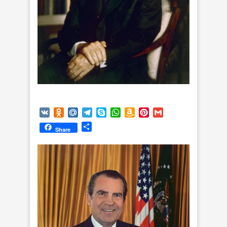
VK
Odnoklassniki
Mail.Ru
Telegram
Skype
WhatsApp
Amazon
Pinterest
Gmail
Wish
Отправить
Share
List