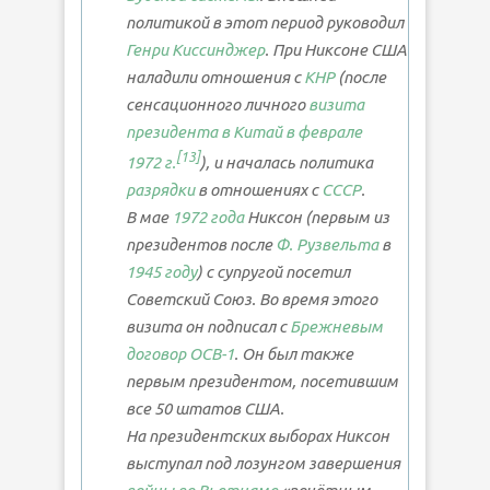
политикой в этот период руководил
Генри Киссинджер
. При Никсоне США
наладили отношения с
КНР
(после
сенсационного личного
визита
президента в Китай в феврале
[13]
1972 г.
), и началась политика
разрядки
в отношениях с
СССР
.
В мае
1972 года
Никсон (первым из
президентов после
Ф. Рузвельта
в
1945 году
) с супругой посетил
Советский Союз. Во время этого
визита он подписал с
Брежневым
договор ОСВ-1
. Он был также
первым президентом, посетившим
все 50 штатов США.
На президентских выборах Никсон
выступал под лозунгом завершения