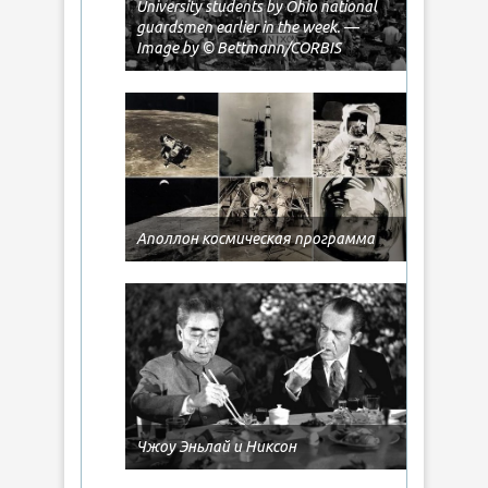
University students by Ohio national
guardsmen earlier in the week. —
Image by © Bettmann/CORBIS
Аполлон космическая программа
Чжоу Эньлай и Никсон