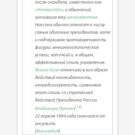
после скандала, известного как
«Уотергейт»
, и обвинений,
грозивших ему
импичментом
.
Никсона обычно относят к числу
самых одиозных президентов, хотя
и подчёркивая противоречивость
фигуры: внешнеполитические
успехи, жёсткий и, в общем,
эффективный стиль управления.
Фиона Хилл
отмечала в его образе
действий неожиданность,
непредсказуемость, сравнивая
этот стиль со стратегией
действий Президента России
[14]
Владимира Путина
.
22 апреля 1994 года скончался от
инсульта.
(
ВикипедиЯ
)