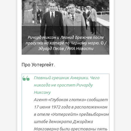
Ричард Никсон и Леонид Брежнев после
прогулки на катере по Черному морю. © /
Эдуард Песов / РИА Новости
Про Уотергейт.
Главный грешник Америки. Чего
никогда не простят Ричарду
Никсону
Агент «Глубокая глотка» сообщает
17 июня 1972 года в расположенном
в отеле «Уотергейт» предвыборном
штабе демократа Джорджа
Макговерна были арестованы пять