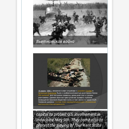
Вьетнамская война
12 May 1970, Washington, DC, USA —
WASHINGTON-5/12/70-: Legend on
placards reflect the views of bearers as
hundreds of thousands of angry
young Americans descend on nation’s
capitol to protest U.S. involvement in
Indochina May 9th. They came also to
protest the slaying of four Kent State