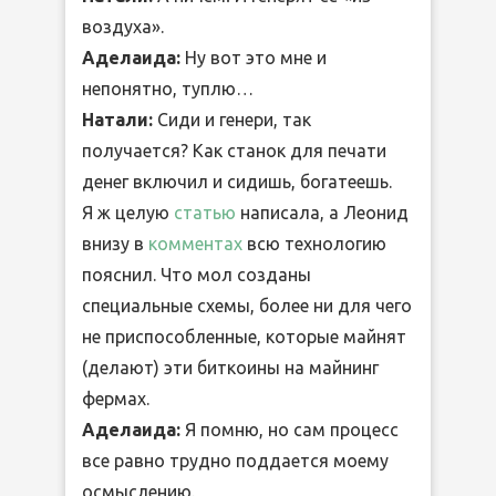
воздуха».
Аделаида:
Ну вот это мне и
непонятно, туплю…
Натали:
Сиди и генери, так
получается? Как станок для печати
денег включил и сидишь, богатеешь.
Я ж целую
статью
написала, а Леонид
внизу в
комментах
всю технологию
пояснил. Что мол созданы
специальные схемы, более ни для чего
не приспособленные, которые майнят
(делают) эти биткоины на майнинг
фермах.
Аделаида:
Я помню, но сам процесс
все равно трудно поддается моему
осмыслению.