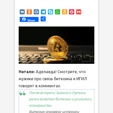
VK
Odnoklassniki
Mail.Ru
Telegram
Skype
WhatsApp
Amazon
Pinterest
Gmail
Wish
Отправить
Share
List
Натали:
Аделаида! Смотрите, что
мужики про связь биткоина и ИГИЛ
говорят в комментах.
После встречи Трампа и Путина
резко взлетел биткоин и усилились
монархисты
Биткоин опроверг истерики