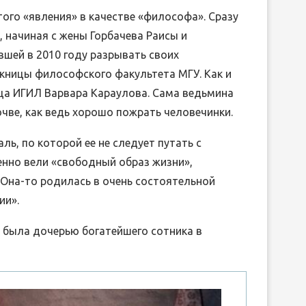
ого «явления» в качестве «философа». Сразу
 начиная с жены Горбачева Раисы и
шей в 2010 году разрывать своих
скницы философского факультета МГУ. Как и
ца ИГИЛ Варвара Караулова. Сама ведьмина
чве, как ведь хорошо пожрать человечинки.
ль, по которой ее не следует путать с
нно вели «свободный образ жизни»,
Она-то родилась в очень состоятельной
ии».
ая была дочерью богатейшего сотника в