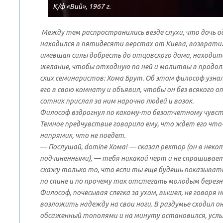
К/ф «Вий», 1967 г.
Между тем распространились везде слухи, что дочь о
находился в пятидесяти верстах от Киева, возвратила
имевшая силы добресть до отцовского дома, находит
желание, чтобы отходную по ней и молитвы в продолж
ских семинаристов: Хома Брут. Об этом философ узна
его в свою комнату и объявил, чтобы он без всякого
сотник прислал за ним нарочно людей и возок.
Философ вздрогнул по какому-то безотчетному чувств
Темное предчувствие говорило ему, что ждет его что-
напрямик, что не поедет.
— Послушай, domine Хома! — сказал ректор (он в неко
подчиненными), — тебя никакой черт и не спрашивает 
скажу только то, что если ты еще будешь показыват
по спине и по прочему так отстегать молодым березн
Философ, почесывая слегка за ухом, вышел, не говоря 
возложить надежду на свои ноги. В раздумье сходил о
обсаженный тополями и на минуту остановился, усл