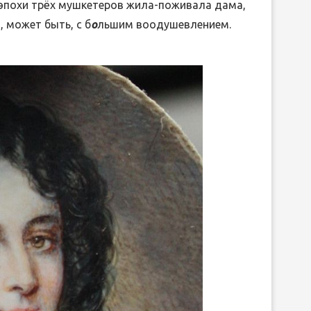
 эпохи трёх мушкетеров жила-поживала дама,
, может быть, с б
о
льшим воодушевлением.
ЛИБРЕТТО ОПЕРЫ ГА
ДРЕВНЕЙ ГРЕЦИИ
ДОНИЦЕТТИ «ДОЧЬ П
15.Июн.2026
05.Июн.2026