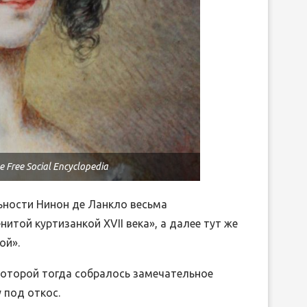
e Free Social Encyclopedia
ьности Нинон де Ланкло весьма
итой куртизанкой XVII века», а далее тут же
ой».
которой тогда собралось замечательное
 под откос.