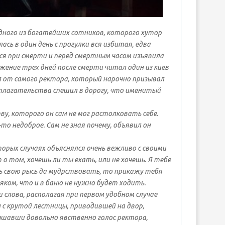
дного из богатейших сотников, которого хутор
сь в один день с прогулки вся избитая, едва
ся при смерти и перед смертным часом изъявила
ение трех дней после смерти читал один из киев
л от самого ректора, который нарочно призывал
 отлагательства спешил в дорогу, что именитый
у, которого он сам не мог растолковать себе.
то недоброе. Сам не зная почему, объявил он
торых случаях объяснялся очень вежливо с своими
о том, хочешь ли ты ехать, или не хочешь. Я тебе
ь свою рысь да мудрствовать, то прикажу тебя
яком, что и в баню не нужно будет ходить.
ни слова, располагая при первом удобном случае
н с крутой лестницы, приводившей на двор,
ышавши довольно явственно голос ректора,