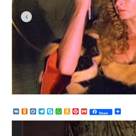
VK
Odnoklassniki
Mail.Ru
Telegram
Skype
WhatsApp
Amazon
Pinterest
Gmail
Отпра
Share
Wish
List
Видеоплеер