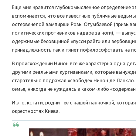
Еще мне нравится глубокомысленное определение эт
вспоминается, что все известные публичные ведьмы,
остервенелой вампирши Розы Отумбаевой (призывав
политических противников надвое за ноги), — выпу
одержимые бесовщиной «пусси райт» или вербовщи
принадлежность так и тянет пофилософствать на по
В происхождении Нинон все же характерна одна дета
другими реальными куртизанками, которые вынужде
старательно подражая «свободе» Нинон де Ланкло. 
семье, никогда не нуждаясь в каком-либо «содержан
И это, кстати, роднит ее с нашей панночкой, котор
окрестностях Киева.