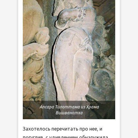
Апсара Тилоттама из Храма
Вишванатха
Захотелось перечитать про нее, и
погуглив, с удивлением обнаружила