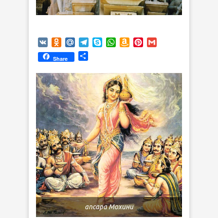
VK
Odnoklassniki
Mail.Ru
Telegram
Skype
WhatsApp
Amazon
Pinterest
Gmail
Wish
Отправить
Share
List
апсара Мохини