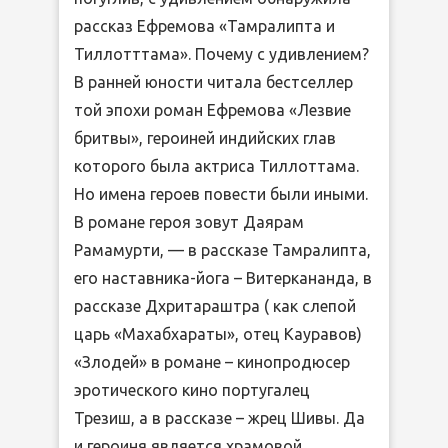
рассказ Ефремова «Тамралипта и
Тиллотттама». Почему с удивлением?
В ранней юности читала бестселлер
той эпохи роман Ефремова «Лезвие
бритвы», героиней индийских глав
которого была актриса Тиллоттама.
Но имена героев повести были иными.
В романе героя зовут Даярам
Рамамурти, — в рассказе Тамралипта,
его наставника-йога – Витеркананда, в
рассказе Дхритараштра ( как слепой
царь «Махабхараты», отец Кауравов)
«Злодей» в романе – кинопродюсер
эротического кино португалец
Трезиш, а в рассказе – жрец Шивы. Да
и героиня является храмовой