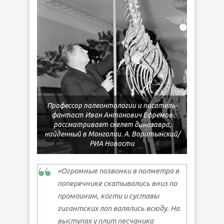
Профессор палеонтологии и писатель-
фантаст Иван Антонович Ефремов
рассматривает скелет динозавра,
найденный в Монголии. А. Воротынский/
РИА Новости
«Огромные позвонки в полметра в
поперечнике скатывались вниз по
промоинам, когти и суставы
гигантских лап валялись всюду. На
выступах у плит песчаника