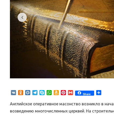
VK
Odnoklassniki
Mail.Ru
Telegram
Skype
WhatsApp
Amazon
Pinterest
Gmail
Отпра
Share
Wish
List
Английское оперативное масонство возникло в начал
возведению многочисленных церквей. На строительн