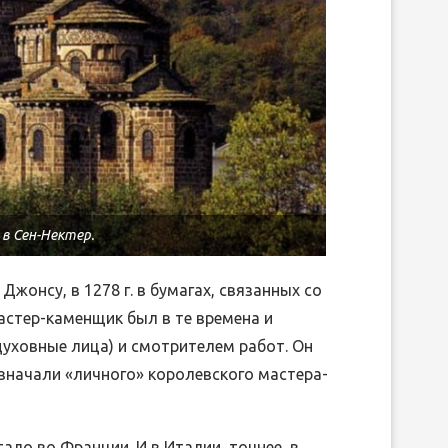
в Сен-Нектер.
Джонсу, в 1278 г. в бумагах, связанных со
астер-каменщик был в те времена и
уховные лица) и смотрителем работ. Он
значали «личного» королевского мастера-
ало во Франции. И в Италии, точнее, в