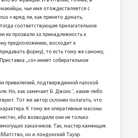
омакийцы, чье имя отождествляется с
nus » вряд ли, как принято думать,
, тогда соответствующее прилагательное
ами их прозвали за принадлежность к
тому предположению, восходит к
 придавать форму), то есть тому же самому,
 Приставка „со» имеет собирательное
и привилегией, подтвержденной папской
е. Но, как замечает Б. Джонс ‘, какие-либо
вуют. Тот же автор склонен полагать, что
характера. К тому же оперативные масоны
месте», ибо возводили они не только
семогущих заказчиков. Так, мастер каменщик
аббатство, но и лондонский Тауэр.