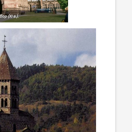
р (XI в.).