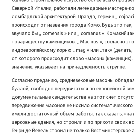
Северной Италии, работали легендарные мастера-к
ломбардской архитектурой. Правда, термин „ cojnaci
происходит от названия города Комо. Будь это так
звучало бы „ comensis » или „ comanus «. Комакийц
товариществу каменщиков. „ Macinus «, согласно э
индоевропейскому корню „ mag » или „так» (делать,
от которого происходит слово «масон» (каменщик).
значение, указывает на принадлежность к группе.
Согласно преданию, средневековые масоны обладал
буллой, свободно передвигаться по европейской земл
документальные свидетельства на этот счет отсутст
передвижение масонов не носило систематического 
имели достаточный объем работы, так сказать, «на 
церковные здания, но строили и по прихоти своих в
Генри де Йевель строил не только Вестминстерское 