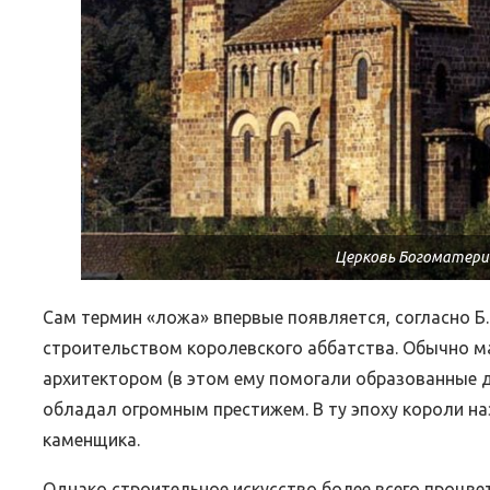
Церковь Богоматери 
Сам термин «ложа» впервые появляется, согласно Б. 
строительством королевского аббатства. Обычно м
архитектором (в этом ему помогали образованные д
обладал огромным престижем. В ту эпоху короли на
каменщика.
Однако строительное искусство более всего процвет