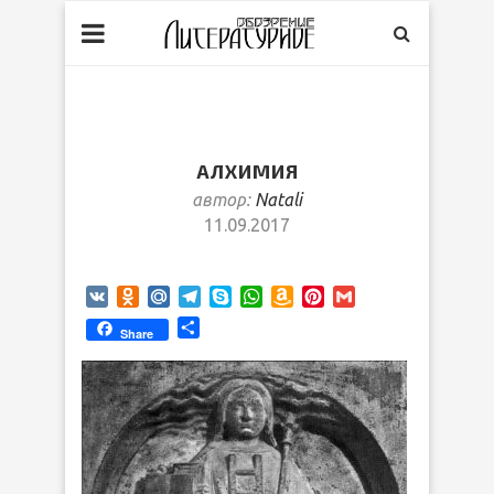
АЛХИМИЯ
автор:
Natali
11.09.2017
VK
Odnoklassniki
Mail.Ru
Telegram
Skype
WhatsApp
Amazon
Pinterest
Gmail
Wish
Отправить
Share
List