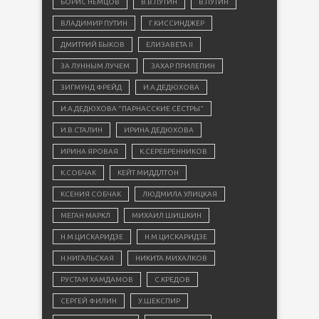
БОРИС НЕМЦОВ
В.В.ПУТИН
В.ПУТИН
ВЛАДИМИР ПУТИН
Г.КИССИНДЖЕР
ДМИТРИЙ БЫКОВ
ЕЛИЗАВЕТА II
ЗА ЛУННЫМ ЛУЧЕМ
ЗАХАР ПРИЛЕПИН
ЗИГМУНД ФРЕЙД
И.А.ДЕДЮХОВА
И.А.ДЕДЮХОВА "ПАРНАССКИЕ СЁСТРЫ"
И.В.СТАЛИН
ИРИНА ДЕДЮХОВА
ИРИНА ЯРОВАЯ
К.СЕРЕБРЕННИКОВ
К.СОБЧАК
КЕЙТ МИДДЛТОН
КСЕНИЯ СОБЧАК
ЛЮДМИЛА УЛИЦКАЯ
МЕГАН МАРКЛ
МИХАИЛ ШИШКИН
Н.М.ЦИСКАРИДЗЕ
Н.М.ЦИСКАРИДЗЕ
Н.НИГАЛЬСКАЯ
НИКИТА МИХАЛКОВ
РУСТАМ ХАМДАМОВ
С.КРЕДОВ
СЕРГЕЙ ФИЛИН
У.ШЕКСПИР