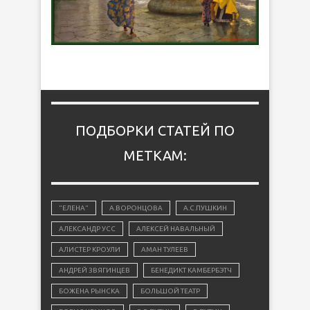
ПОДБОРКИ СТАТЕЙ ПО
МЕТКАМ:
"ЕЛЕНА"
А.ВОРОНЦОВА
А.С.ПУШКИН
АЛЕКСАНДР УСС
АЛЕКСЕЙ НАВАЛЬНЫЙ
АЛИСТЕР КРОУЛИ
АМАН ТУЛЕЕВ
АНДРЕЙ ЗВЯГИНЦЕВ
БЕНЕДИКТ КАМБЕРБЭТЧ
БОЖЕНА РЫНСКА
БОЛЬШОЙ ТЕАТР