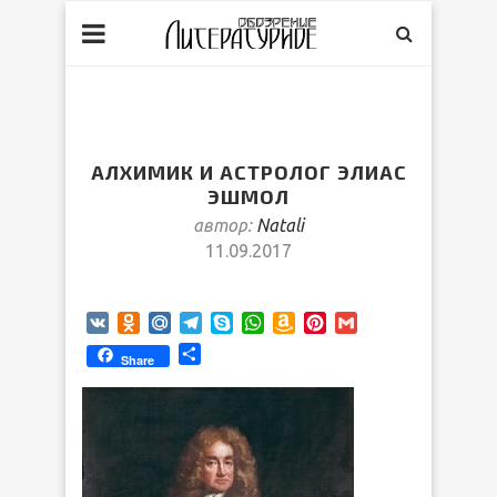
АЛХИМИК И АСТРОЛОГ ЭЛИАС
ЭШМОЛ
автор:
Natali
11.09.2017
VK
Odnoklassniki
Mail.Ru
Telegram
Skype
WhatsApp
Amazon
Pinterest
Gmail
Wish
Отправить
Share
List