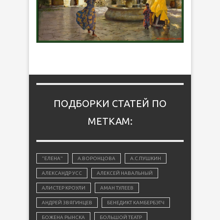
ПОДБОРКИ СТАТЕЙ ПО
МЕТКАМ:
"ЕЛЕНА"
А.ВОРОНЦОВА
А.С.ПУШКИН
АЛЕКСАНДР УСС
АЛЕКСЕЙ НАВАЛЬНЫЙ
АЛИСТЕР КРОУЛИ
АМАН ТУЛЕЕВ
АНДРЕЙ ЗВЯГИНЦЕВ
БЕНЕДИКТ КАМБЕРБЭТЧ
БОЖЕНА РЫНСКА
БОЛЬШОЙ ТЕАТР