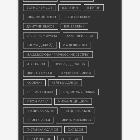
БОРИС НЕМЦОВ
В.В.ПУТИН
В.ПУТИН
ВЛАДИМИР ПУТИН
Г.КИССИНДЖЕР
ДМИТРИЙ БЫКОВ
ЕЛИЗАВЕТА II
ЗА ЛУННЫМ ЛУЧЕМ
ЗАХАР ПРИЛЕПИН
ЗИГМУНД ФРЕЙД
И.А.ДЕДЮХОВА
И.А.ДЕДЮХОВА "ПАРНАССКИЕ СЁСТРЫ"
И.В.СТАЛИН
ИРИНА ДЕДЮХОВА
ИРИНА ЯРОВАЯ
К.СЕРЕБРЕННИКОВ
К.СОБЧАК
КЕЙТ МИДДЛТОН
КСЕНИЯ СОБЧАК
ЛЮДМИЛА УЛИЦКАЯ
МЕГАН МАРКЛ
МИХАИЛ ШИШКИН
Н.М.ЦИСКАРИДЗЕ
Н.М.ЦИСКАРИДЗЕ
Н.НИГАЛЬСКАЯ
НИКИТА МИХАЛКОВ
РУСТАМ ХАМДАМОВ
С.КРЕДОВ
СЕРГЕЙ ФИЛИН
У.ШЕКСПИР