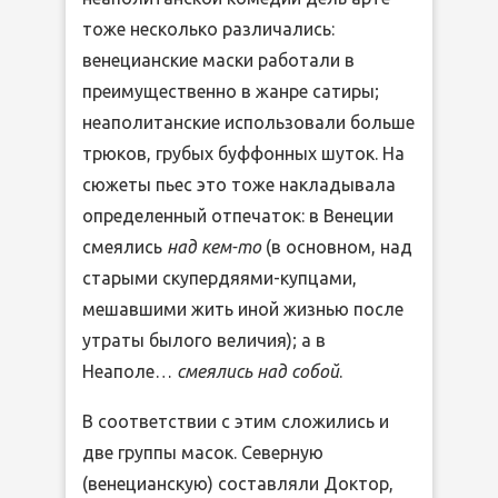
тоже несколько различались:
венецианские маски работали в
преимущественно в жанре сатиры;
неаполитанские использовали больше
трюков, грубых буффонных шуток. На
сюжеты пьес это тоже накладывала
определенный отпечаток: в Венеции
смеялись
над кем-то
(в основном, над
старыми скупердяями-купцами,
мешавшими жить иной жизнью после
утраты былого величия); а в
Неаполе…
смеялись над собой
.
В соответствии с этим сложились и
две группы масок. Северную
(венецианскую) составляли Доктор,