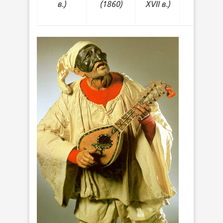
в.)
(1860)
XVII в.)