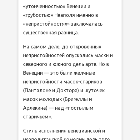
«утонченностью» Венеции и
«грубостью» Неаполя именно в
«непристойностях» заключалась
существенная разница.
На самом деле, до откровенных
непристойностей опускались маски и
северного и южного дель арте. Но в
Венеции — это были желчные
непристойности масок-стариков
(Панталоне и Доктора) и шуточек
масок молодых (Бригеллы и
Арлекина) — над «постылым
старичьем».
Стиль исполнения венецианской и
неаполитанской комедии дель арте