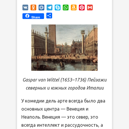
VK
Odnoklassniki
Mail.Ru
Telegram
Skype
WhatsApp
Amazon
Pinterest
Gmail
Wish
Отправить
Share
List
Gaspar van Wittel (1653–1736) Пейзажи
северных и южных городов Италии
У комедии дель арте всегда было два
основных центра — Венеция и
Неаполь. Венеция — это север, это
всегда интеллект и рассудочность, а