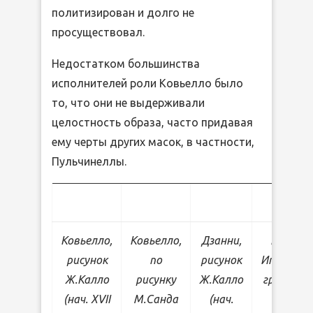
политизирован и долго не
просуществовал.
Недостатком большинства
исполнителей роли Ковьелло было
то, что они не выдерживали
целостность образа, часто придавая
ему черты других масок, в частности,
Пульчинеллы.
Ковьелло,
Ковьелло,
Дзанни,
Ковьелл
рисунок
по
рисунок
Итальянс
Ж.Калло
рисунку
Ж.Калло
гравюра X
(нач. XVII
М.Санда
(нач.
в.