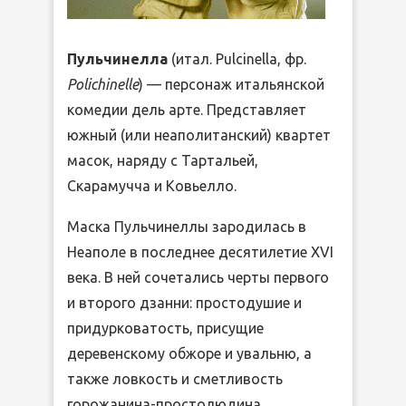
Пульчинелла
(итал. Pulcinella, фр.
Polichinelle
) — персонаж итальянской
комедии дель арте. Представляет
южный (или неаполитанский) квартет
масок, наряду с Тартальей,
Скарамучча и Ковьелло.
Маска Пульчинеллы зародилась в
Неаполе в последнее десятилетие XVI
века. В ней сочетались черты первого
и второго дзанни: простодушие и
придурковатость, присущие
деревенскому обжоре и увальню, а
также ловкость и сметливость
горожанина-простолюдина.