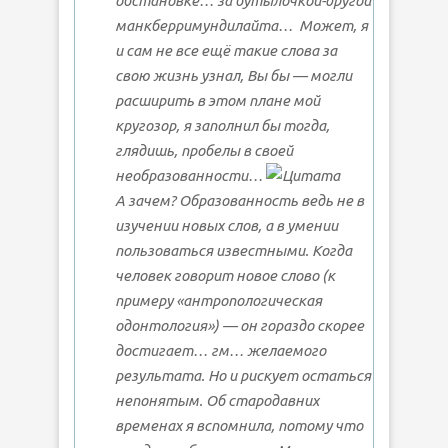
обстановке… за бутылочкой-другой
манкберримундилайта…
Может, я
и сам не все ещё такие слова за
свою жизнь узнал, Вы бы — могли
расширить в этом плане мой
кругозор, я заполнил бы тогда,
глядишь, пробелы в своей
необразованности…
А зачем? Образованность ведь не в
изучении новых слов, а в умении
пользоваться известными. Когда
человек говорит новое слово (к
примеру «антропологическая
одонтология») — он гораздо скорее
достигает… гм… желаемого
результата. Но и рискует остаться
непонятым. Об стародавних
временах я вспомнила, потому что