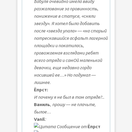
Бабуля очевидно имела ввиду
разжалование за провинность,
понижение в статусе, «сняли
звезду». Я хотел было добавить
после «звезда упала» — «на старый
потрескавшийся асфальт лагерной
площадки и покатилась,
провожаемая взглядами ребят
всего отряда и самОй маленькой
девочки, еще недавно гордо
носившей ее…» Но подумал —
лишнее.
Ёпрст:
И почему я не был в том отряде?..
Ваниль
, прошу — не плачьте,
былое…
Vanil
:
Сообщение от
Ёпрст