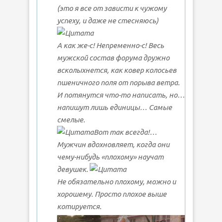
(это я все от зависти к чужому
успеху, и даже не стесняюсь)
А как же-с! Непременно-с! Весь
мужской состав форума дружно
всколыхнется, как ковер колосьев
пшеничного поля от порыва ветра.
И потянутся что-то написать, но…
напишут лишь единицы… Самые
смелые.
Вот так всегда!…
Мужчин вдохновляет, когда они
чему-нибудь «плохому» научат
девушек.
Не обязательно плохому, можно и
хорошему. Просто плохое выше
котируется.