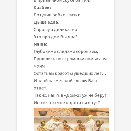
В привычной скуке бытия.
Казбек:
Потупив робко глазки
Дыша едва.
Спрошу я деликатно
Это про дом Вы два?
Naina:
Глубокими следами сорок зим,
Прошлись по скромным помыслам
моим,
Остаткам красоты ушедших лет…
И злой насмешкой слышу Ваш
ответ.
Таких, как я, в «Дом-2» уж не берут,
Иначе, что мне обретаться тут?