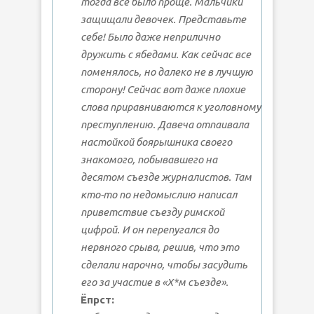
тогда все было проще. Мальчики
защищали девочек. Представьте
себе! Было даже неприлично
дружить с ябедами. Как сейчас все
поменялось, но далеко не в лучшую
сторону! Сейчас вот даже плохие
слова приравниваются к уголовному
преступлению. Давеча отпаивала
настойкой боярышника своего
знакомого, побывавшего на
десятом съезде журналистов. Там
кто-то по недомыслию написал
приветствие съезду римской
цифрой. И он перепугался до
нервного срыва, решив, что это
сделали нарочно, чтобы засудить
его за участие в «Х*м съезде».
Ёпрст: