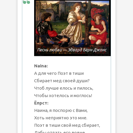
Песнь любви — Эдвард Бёрн-Джонс
Naina:
А для чего Поэт в тиши
Сбирает мед своей души?
Чтоб лучше елось и пилось,
Чтобы хотелось и моглось!
Ёпрст:
Наина, я поспорю с Вами,
Хоть неприятно это мне.
Поэт в тиши свой мед сбирает,
Дабы отдать его вовне.