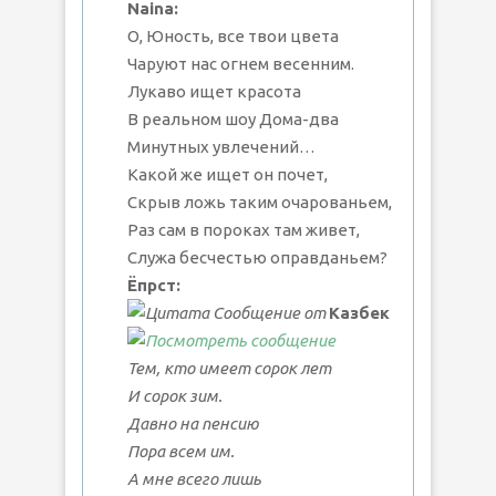
Naina:
О, Юность, все твои цвета
Чаруют нас огнем весенним.
Лукаво ищет красота
В реальном шоу Дома-два
Минутных увлечений…
Какой же ищет он почет,
Скрыв ложь таким очарованьем,
Раз сам в пороках там живет,
Служа бесчестью оправданьем?
Ёпрст:
Сообщение от
Казбек
Тем, кто имеет сорок лет
И сорок зим.
Давно на пенсию
Пора всем им.
А мне всего лишь