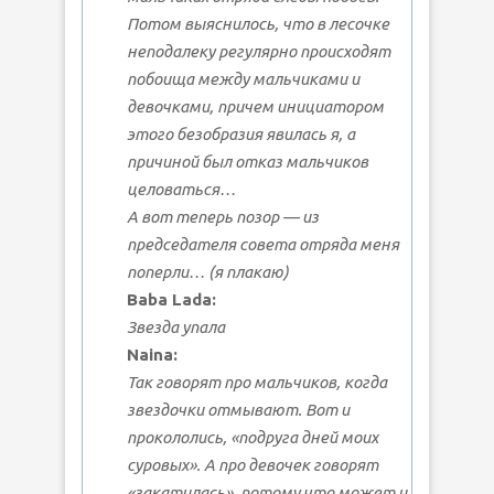
Потом выяснилось, что в лесочке
неподалеку регулярно происходят
побоища между мальчиками и
девочками, причем инициатором
этого безобразия явилась я, а
причиной был отказ мальчиков
целоваться…
А вот теперь позор — из
председателя совета отряда меня
поперли…
(я плакаю)
Baba Lada:
Звезда упала
Naina:
Так говорят про мальчиков, когда
звездочки отмывают. Вот и
прокололись, «подруга дней моих
суровых». А про девочек говорят
«закатилась», потому что может и