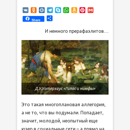
VK
Odnoklassniki
Mail.Ru
Telegram
Skype
WhatsApp
Amazon
Pinterest
Gmail
Wish
Отправить
Share
List
И немного прерафаэлитов…
Д.У.Уотерхаус «Гилас и нимфы»
Это такая многоплановая аллегория,
а не то, что вы подумали. Попадает,
значит, молодой, неопытный еще
юзер в социальные сети – а прямо на