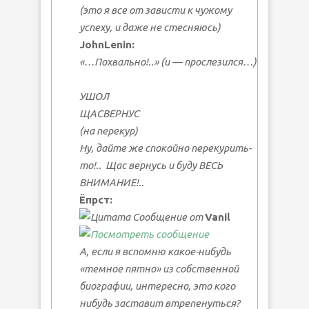
(это я все от зависти к чужому
успеху, и даже не стесняюсь)
JohnLenin:
«…Похвально!..» (и — прослезился…)
УШОЛ
ЩАСВЕРНУС
(на перекур)
Ну, дайте же спокойно перекурить-
то!..
Щас вернусь и буду
ВЕСЬ
ВНИМАНИЕ!..
Ёпрст:
Сообщение от
Vanil
А, если я вспомню какое-нибудь
«темное пятно» из собственной
биографии, интересно, это кого
нибудь заставит втрепенуться?