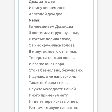
Двадцать два
И стану непременно
Я звездой дом два.
Naina:
За неименьем Дома-два
Я постигала струн звучанье,
В пустые верила слова,
От них кружилась голова,
В минутах моего отчаянья.
Теперь на пенсию пора…
И все же юная пора
Стоит безмолвно, безучастно.
И думаю, а не напрасно ль
Такая выбрана стезя..
Неужто молодости нашей
Иного применья нет?..
И где теперь искать ответ,
Раз зимы минули напрасно…