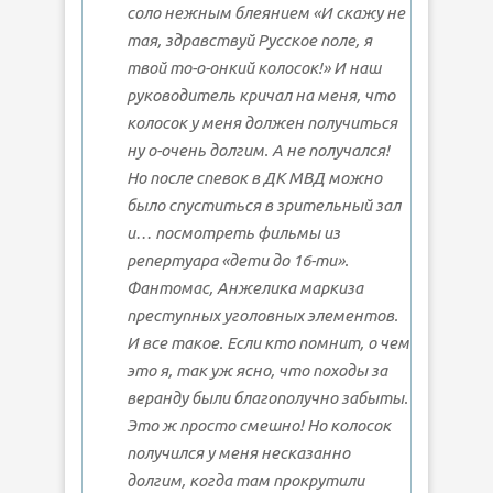
соло нежным блеянием «И скажу не
тая, здравствуй Русское поле, я
твой то-о-онкий колосок!» И наш
руководитель кричал на меня, что
колосок у меня должен получиться
ну о-очень долгим. А не получался!
Но после спевок в ДК МВД можно
было спуститься в зрительный зал
и… посмотреть фильмы из
репертуара «дети до 16-ти».
Фантомас, Анжелика маркиза
преступных уголовных элементов.
И все такое. Если кто помнит, о чем
это я, так уж ясно, что походы за
веранду были благополучно забыты.
Это ж просто смешно! Но колосок
получился у меня несказанно
долгим, когда там прокрутили