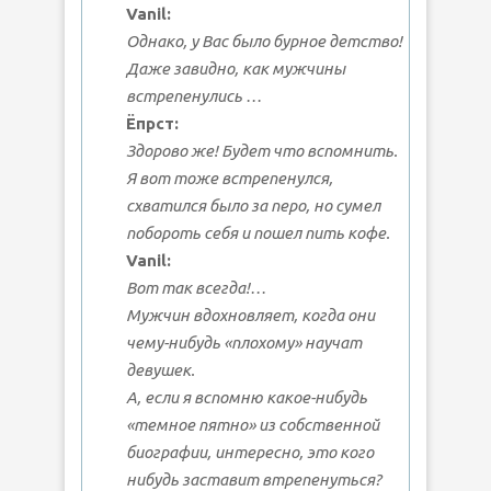
Vanil:
Однако, у Вас было бурное детство!
Даже завидно, как мужчины
встрепенулись
…
Ёпрст:
Здорово же!
Будет что вспомнить.
Я вот тоже встрепенулся,
схватился было за перо, но сумел
побороть себя и пошел пить кофе.
Vanil:
Вот так всегда!…
Мужчин вдохновляет, когда они
чему-нибудь «плохому» научат
девушек.
А, если я вспомню какое-нибудь
«темное пятно» из собственной
биографии, интересно, это кого
нибудь заставит втрепенуться?