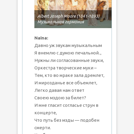
Albert Joseph Moore (1841-1893)
Музыкальная гармония
Naina:
Давно уж звукам музыкальным
Я внемлю с думою печальной..,
Нужны ли согласованные звуки,
Оркестра творческие муки –
Тем, кто во мраке зала дремлет,
И мирозданье все объемлет,
Легко давая нам ответ
Своею мздою за билет?
И мне гласит согласье струн в
концерте,
Что путь без мзды — подобен
смерти.