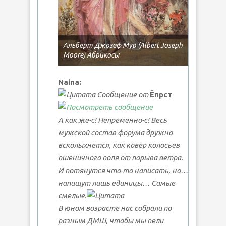
Альберт Джозеф Мур (Albert Joseph
Moore) Абрикосы
Naina:
Сообщение от
Ёпрст
А как же-с! Непременно-с! Весь
мужской состав форума дружно
всколыхнется, как ковер колосьев
пшеничного поля от порыва ветра.
И потянутся что-то написать, но…
напишут лишь единицы… Самые
смелые.
В юном возрасте нас собрали по
разным ДМШ, чтобы мы пели