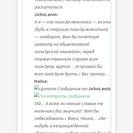
раскатиться.
JohnLenin:
А я — как пионЭр-леннонец — за это
(будь я старшим пионЭр-вожатым)
— наоборот, Вам бы почётную
грамоту на общелагерной
пионЭрской «линейке», перед
торжественным строем всех
пионЭров, вручил… И призвал бы
всех пионЭров брать с Вас пример…
Naina:
Сообщение от
JohnLenin
Ой!..
А всем ли
плохим словам
те
мальчики Вас выучили?
Вот бы
побеседовать с Вами, Наина… где-
нибудь в непринуждённой