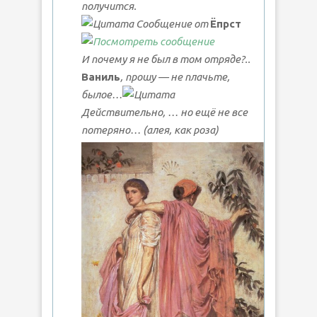
получится.
Сообщение от
Ёпрст
И почему я не был в том отряде?..
Ваниль
, прошу — не плачьте,
былое…
Действительно, … но ещё не все
потеряно…
(алея, как роза)