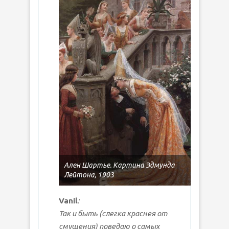
Ален Шартье. Картина Эдмунда
Лейтона, 1903
Vanil
:
Так и быть
(слегка краснея от
смущения)
поведаю о самых