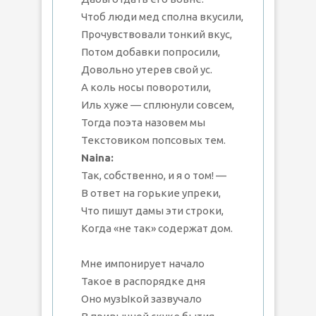
Чтоб люди мед сполна вкусили,
Прочувствовали тонкий вкус,
Потом добавки попросили,
Довольно утерев свой ус.
А коль носы поворотили,
Иль хуже — сплюнули совсем,
Тогда поэта назовем мы
Текстовиком попсовых тем.
Naina:
Так, собственно, и я о том! —
В ответ на горькие упреки,
Что пишут дамы эти строки,
Когда «не так» содержат дом.
Мне импонирует начало
Такое в распорядке дня
Оно музЫкой зазвучало