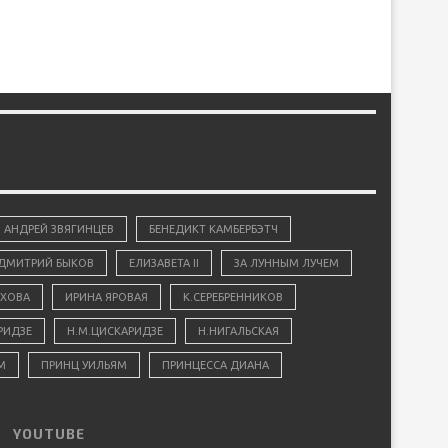
АНДРЕЙ ЗВЯГИНЦЕВ
БЕНЕДИКТ КАМБЕРБЭТЧ
ДМИТРИЙ БЫКОВ
ЕЛИЗАВЕТА II
ЗА ЛУННЫМ ЛУЧЕМ
ХОВА
ИРИНА ЯРОВАЯ
К.СЕРЕБРЕННИКОВ
РИДЗЕ
Н.М.ЦИСКАРИДЗЕ
Н.НИГАЛЬСКАЯ
М
ПРИНЦ УИЛЬЯМ
ПРИНЦЕССА ДИАНА
YOUTUBE