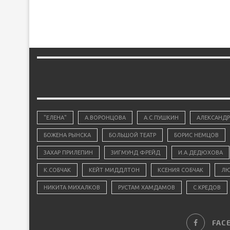
"ЕЛЕНА"
А.ВОРОНЦОВА
А.С.ПУШКИН
АЛЕКСАНДР
БОЖЕНА РЫНСКА
БОЛЬШОЙ ТЕАТР
БОРИС НЕМЦОВ
ЗАХАР ПРИЛЕПИН
ЗИГМУНД ФРЕЙД
И.А.ДЕДЮХОВА
К.СОБЧАК
КЕЙТ МИДДЛТОН
КСЕНИЯ СОБЧАК
ЛЮ
НИКИТА МИХАЛКОВ
РУСТАМ ХАМДАМОВ
С.КРЕДОВ
FAC