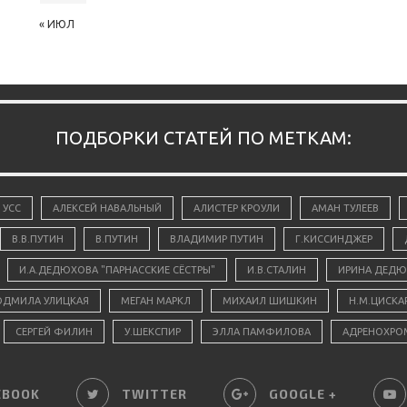
« ИЮЛ
ПОДБОРКИ СТАТЕЙ ПО МЕТКАМ:
 УСС
АЛЕКСЕЙ НАВАЛЬНЫЙ
АЛИСТЕР КРОУЛИ
АМАН ТУЛЕЕВ
В.В.ПУТИН
В.ПУТИН
ВЛАДИМИР ПУТИН
Г.КИССИНДЖЕР
И.А.ДЕДЮХОВА "ПАРНАССКИЕ СЁСТРЫ"
И.В.СТАЛИН
ИРИНА ДЕДЮ
ДМИЛА УЛИЦКАЯ
МЕГАН МАРКЛ
МИХАИЛ ШИШКИН
Н.М.ЦИСКА
СЕРГЕЙ ФИЛИН
У.ШЕКСПИР
ЭЛЛА ПАМФИЛОВА
АДРЕНОХРО
EBOOK
TWITTER
GOOGLE +