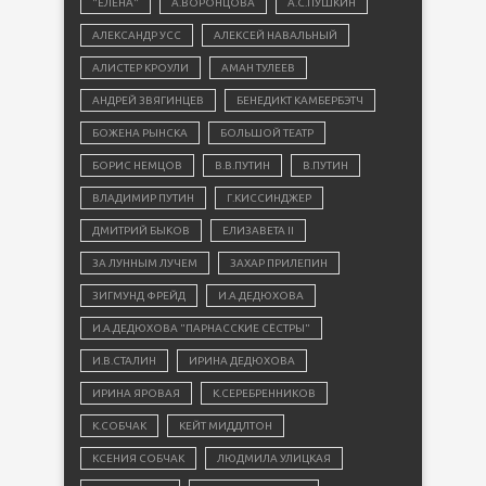
"ЕЛЕНА"
А.ВОРОНЦОВА
А.С.ПУШКИН
АЛЕКСАНДР УСС
АЛЕКСЕЙ НАВАЛЬНЫЙ
АЛИСТЕР КРОУЛИ
АМАН ТУЛЕЕВ
АНДРЕЙ ЗВЯГИНЦЕВ
БЕНЕДИКТ КАМБЕРБЭТЧ
БОЖЕНА РЫНСКА
БОЛЬШОЙ ТЕАТР
БОРИС НЕМЦОВ
В.В.ПУТИН
В.ПУТИН
ВЛАДИМИР ПУТИН
Г.КИССИНДЖЕР
ДМИТРИЙ БЫКОВ
ЕЛИЗАВЕТА II
ЗА ЛУННЫМ ЛУЧЕМ
ЗАХАР ПРИЛЕПИН
ЗИГМУНД ФРЕЙД
И.А.ДЕДЮХОВА
И.А.ДЕДЮХОВА "ПАРНАССКИЕ СЁСТРЫ"
И.В.СТАЛИН
ИРИНА ДЕДЮХОВА
ИРИНА ЯРОВАЯ
К.СЕРЕБРЕННИКОВ
К.СОБЧАК
КЕЙТ МИДДЛТОН
КСЕНИЯ СОБЧАК
ЛЮДМИЛА УЛИЦКАЯ