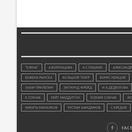
"ЕЛЕНА"
А.ВОРОНЦОВА
А.С.ПУШКИН
АЛЕКСАНДР
БОЖЕНА РЫНСКА
БОЛЬШОЙ ТЕАТР
БОРИС НЕМЦОВ
ЗАХАР ПРИЛЕПИН
ЗИГМУНД ФРЕЙД
И.А.ДЕДЮХОВА
К.СОБЧАК
КЕЙТ МИДДЛТОН
КСЕНИЯ СОБЧАК
ЛЮ
НИКИТА МИХАЛКОВ
РУСТАМ ХАМДАМОВ
С.КРЕДОВ
FAC