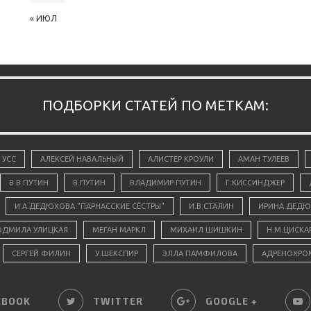
« ИЮЛ
ПОДБОРКИ СТАТЕЙ ПО МЕТКАМ:
 УСС
АЛЕКСЕЙ НАВАЛЬНЫЙ
АЛИСТЕР КРОУЛИ
АМАН ТУЛЕЕВ
В.В.ПУТИН
В.ПУТИН
ВЛАДИМИР ПУТИН
Г.КИССИНДЖЕР
И.А.ДЕДЮХОВА "ПАРНАССКИЕ СЁСТРЫ"
И.В.СТАЛИН
ИРИНА ДЕДЮ
ДМИЛА УЛИЦКАЯ
МЕГАН МАРКЛ
МИХАИЛ ШИШКИН
Н.М.ЦИСКА
СЕРГЕЙ ФИЛИН
У.ШЕКСПИР
ЭЛЛА ПАМФИЛОВА
АДРЕНОХРО
EBOOK
TWITTER
GOOGLE +