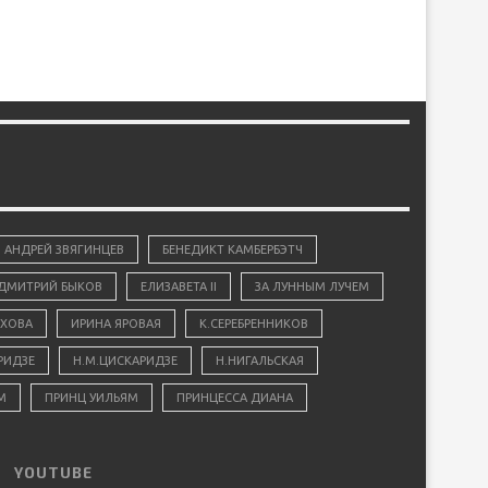
АНДРЕЙ ЗВЯГИНЦЕВ
БЕНЕДИКТ КАМБЕРБЭТЧ
ДМИТРИЙ БЫКОВ
ЕЛИЗАВЕТА II
ЗА ЛУННЫМ ЛУЧЕМ
ХОВА
ИРИНА ЯРОВАЯ
К.СЕРЕБРЕННИКОВ
РИДЗЕ
Н.М.ЦИСКАРИДЗЕ
Н.НИГАЛЬСКАЯ
М
ПРИНЦ УИЛЬЯМ
ПРИНЦЕССА ДИАНА
YOUTUBE