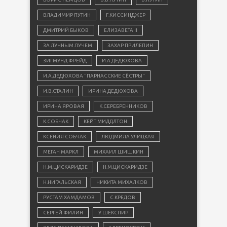
ВЛАДИМИР ПУТИН
Г.КИССИНДЖЕР
ДМИТРИЙ БЫКОВ
ЕЛИЗАВЕТА II
ЗА ЛУННЫМ ЛУЧЕМ
ЗАХАР ПРИЛЕПИН
ЗИГМУНД ФРЕЙД
И.А.ДЕДЮХОВА
И.А.ДЕДЮХОВА "ПАРНАССКИЕ СЁСТРЫ"
И.В.СТАЛИН
ИРИНА ДЕДЮХОВА
ИРИНА ЯРОВАЯ
К.СЕРЕБРЕННИКОВ
К.СОБЧАК
КЕЙТ МИДДЛТОН
КСЕНИЯ СОБЧАК
ЛЮДМИЛА УЛИЦКАЯ
МЕГАН МАРКЛ
МИХАИЛ ШИШКИН
Н.М.ЦИСКАРИДЗЕ
Н.М.ЦИСКАРИДЗЕ
Н.НИГАЛЬСКАЯ
НИКИТА МИХАЛКОВ
РУСТАМ ХАМДАМОВ
С.КРЕДОВ
СЕРГЕЙ ФИЛИН
У.ШЕКСПИР