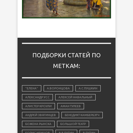
ПОДБОРКИ СТАТЕЙ ПО
МЕТКАМ:
"ЕЛЕНА"
А.ВОРОНЦОВА
А.С.ПУШКИН
АЛЕКСАНДР УСС
АЛЕКСЕЙ НАВАЛЬНЫЙ
АЛИСТЕР КРОУЛИ
АМАН ТУЛЕЕВ
АНДРЕЙ ЗВЯГИНЦЕВ
БЕНЕДИКТ КАМБЕРБЭТЧ
БОЖЕНА РЫНСКА
БОЛЬШОЙ ТЕАТР
БОРИС НЕМЦОВ
В.В.ПУТИН
В.ПУТИН