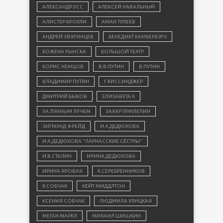
АЛЕКСАНДР УСС
АЛЕКСЕЙ НАВАЛЬНЫЙ
АЛИСТЕР КРОУЛИ
АМАН ТУЛЕЕВ
АНДРЕЙ ЗВЯГИНЦЕВ
БЕНЕДИКТ КАМБЕРБЭТЧ
БОЖЕНА РЫНСКА
БОЛЬШОЙ ТЕАТР
БОРИС НЕМЦОВ
В.В.ПУТИН
В.ПУТИН
ВЛАДИМИР ПУТИН
Г.КИССИНДЖЕР
ДМИТРИЙ БЫКОВ
ЕЛИЗАВЕТА II
ЗА ЛУННЫМ ЛУЧЕМ
ЗАХАР ПРИЛЕПИН
ЗИГМУНД ФРЕЙД
И.А.ДЕДЮХОВА
И.А.ДЕДЮХОВА "ПАРНАССКИЕ СЁСТРЫ"
И.В.СТАЛИН
ИРИНА ДЕДЮХОВА
ИРИНА ЯРОВАЯ
К.СЕРЕБРЕННИКОВ
К.СОБЧАК
КЕЙТ МИДДЛТОН
КСЕНИЯ СОБЧАК
ЛЮДМИЛА УЛИЦКАЯ
МЕГАН МАРКЛ
МИХАИЛ ШИШКИН