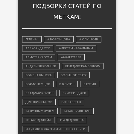
ПОДБОРКИ СТАТЕЙ ПО
МЕТКАМ:
"ЕЛЕНА"
А.ВОРОНЦОВА
А.С.ПУШКИН
АЛЕКСАНДР УСС
АЛЕКСЕЙ НАВАЛЬНЫЙ
АЛИСТЕР КРОУЛИ
АМАН ТУЛЕЕВ
АНДРЕЙ ЗВЯГИНЦЕВ
БЕНЕДИКТ КАМБЕРБЭТЧ
БОЖЕНА РЫНСКА
БОЛЬШОЙ ТЕАТР
БОРИС НЕМЦОВ
В.В.ПУТИН
В.ПУТИН
ВЛАДИМИР ПУТИН
Г.КИССИНДЖЕР
ДМИТРИЙ БЫКОВ
ЕЛИЗАВЕТА II
ЗА ЛУННЫМ ЛУЧЕМ
ЗАХАР ПРИЛЕПИН
ЗИГМУНД ФРЕЙД
И.А.ДЕДЮХОВА
И.А.ДЕДЮХОВА "ПАРНАССКИЕ СЁСТРЫ"