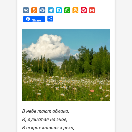
VK
Odnoklassniki
Mail.Ru
Telegram
Skype
WhatsApp
Amazon
Pinterest
Gmail
Wish
Отправить
Share
List
В небе тают облака,
И, лучистая на зное,
В искрах катится река,