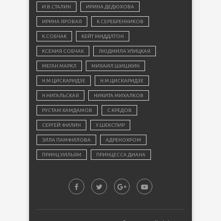
И.В.СТАЛИН
ИРИНА ДЕДЮХОВА
ИРИНА ЯРОВАЯ
К.СЕРЕБРЕННИКОВ
К.СОБЧАК
КЕЙТ МИДДЛТОН
КСЕНИЯ СОБЧАК
ЛЮДМИЛА УЛИЦКАЯ
МЕГАН МАРКЛ
МИХАИЛ ШИШКИН
Н.М.ЦИСКАРИДЗЕ
Н.М.ЦИСКАРИДЗЕ
Н.НИГАЛЬСКАЯ
НИКИТА МИХАЛКОВ
РУСТАМ ХАМДАМОВ
С.КРЕДОВ
СЕРГЕЙ ФИЛИН
У.ШЕКСПИР
ЭЛЛА ПАМФИЛОВА
АДРЕНОХРОМ
ПРИНЦ УИЛЬЯМ
ПРИНЦЕССА ДИАНА