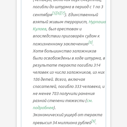
погибли до штурма в период с 1 по 3
[
5
]
[
6
]
[
7
]
сентября
). Единственный
взятый живым террорист,
Нурпаша
Кулаев
, был арестован и
впоследствии приговорён судом к
[
8
]
пожизненному заключению
.
Хотя большинство заложников
были освобождены в ходе штурма, в
результате теракта погибли 314
человек из числа заложников, из них
186 детей. Всего, включая
спасателей, погибло 333 человека, и
не менее 783 получили ранения
разной степени тяжести (
см.
подробнее
).
Экономический ущерб от теракта
[
9
]
превысил 34 миллиона рублей
.