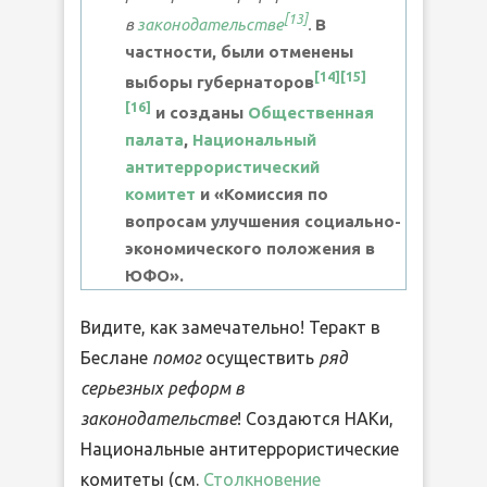
[
13
]
в
законодательстве
.
В
частности, были отменены
[
14
]
[
15
]
выборы губернаторов
[
16
]
и созданы
Общественная
палата
,
Национальный
антитеррористический
комитет
и «Комиссия по
вопросам улучшения социально-
экономического положения в
ЮФО».
Видите, как замечательно! Теракт в
Беслане
помог
осуществить
ряд
серьезных реформ в
законодательстве
! Создаются НАКи,
Национальные антитеррористические
комитеты (см.
Столкновение