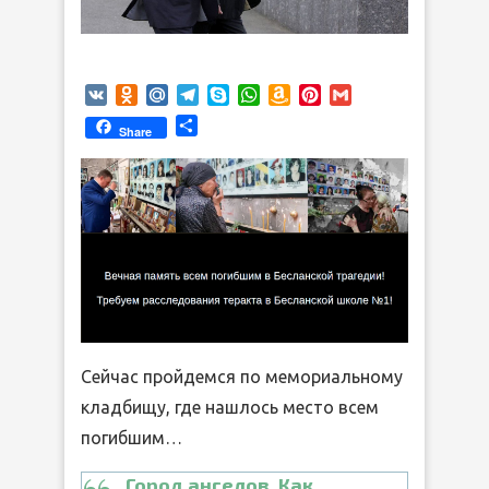
VK
Odnoklassniki
Mail.Ru
Telegram
Skype
WhatsApp
Amazon
Pinterest
Gmail
Wish
Отправить
Share
List
Сейчас пройдемся по мемориальному
кладбищу, где нашлось место всем
погибшим…
Город ангелов. Как