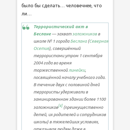
было бы сделать… человечнее, что
ли…
Террористический акт в
Беслане
— захват
заложников
в
школе № 1 города
Беслана
(
Северная
Осетия
), совершённый
террористами утром 1 сентября
2004 года во время
торжественной
линейки
,
посвящённой началу учебного года.
В течение двух с половиной дней
террористы удерживали в
заминированном здании более 1100
[
4
]
заложников
(преимущественно
детей, их родителей и сотрудников
школы) в тяжелейших условиях,
отказывая людям даже в