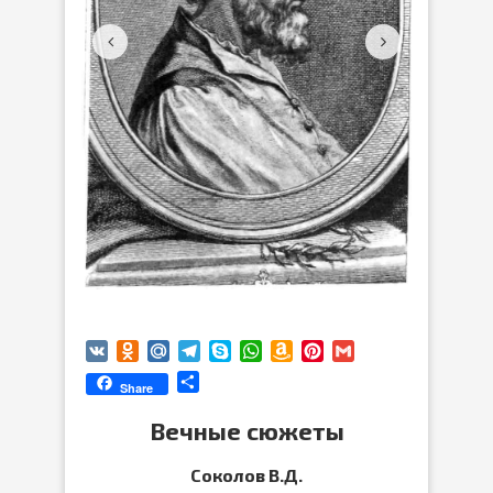
VK
Odnoklassniki
Mail.Ru
Telegram
Skype
WhatsApp
Amazon
Pinterest
Gmail
Wish
Отправить
Share
List
Вечные сюжеты
Соколов В.Д.