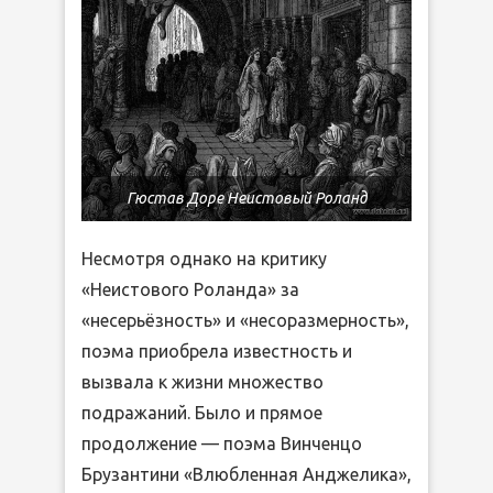
Гюстав Доре Неистовый Роланд
Несмотря однако на критику
«Неистового Роланда» за
«несерьёзность» и «несоразмерность»,
поэма приобрела известность и
вызвала к жизни множество
подражаний. Было и прямое
продолжение — поэма Винченцо
Брузантини «Влюбленная Анджелика»,