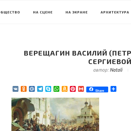
ОБЩЕСТВО
НА СЦЕНЕ
НА ЭКРАНЕ
АРХИТЕКТУРА
ВЕРЕЩАГИН ВАСИЛИЙ (ПЕТР
СЕРГИЕВО
автор:
Natali
VK
Odnoklassniki
Mail.Ru
Telegram
Skype
WhatsApp
Amazon
Pinterest
Gmail
Отпра
Share
Wish
List