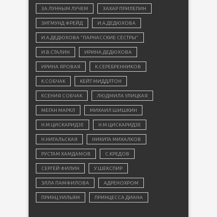
ЗА ЛУННЫМ ЛУЧЕМ
ЗАХАР ПРИЛЕПИН
ЗИГМУНД ФРЕЙД
И.А.ДЕДЮХОВА
И.А.ДЕДЮХОВА "ПАРНАССКИЕ СЁСТРЫ"
И.В.СТАЛИН
ИРИНА ДЕДЮХОВА
ИРИНА ЯРОВАЯ
К.СЕРЕБРЕННИКОВ
К.СОБЧАК
КЕЙТ МИДДЛТОН
КСЕНИЯ СОБЧАК
ЛЮДМИЛА УЛИЦКАЯ
МЕГАН МАРКЛ
МИХАИЛ ШИШКИН
Н.М.ЦИСКАРИДЗЕ
Н.М.ЦИСКАРИДЗЕ
Н.НИГАЛЬСКАЯ
НИКИТА МИХАЛКОВ
РУСТАМ ХАМДАМОВ
С.КРЕДОВ
СЕРГЕЙ ФИЛИН
У.ШЕКСПИР
ЭЛЛА ПАМФИЛОВА
АДРЕНОХРОМ
ПРИНЦ УИЛЬЯМ
ПРИНЦЕССА ДИАНА