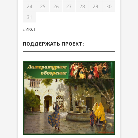
24
25
26
27
28
29
30
31
« ИЮЛ
ПОДДЕРЖАТЬ ПРОЕКТ: