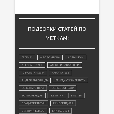
ПОДБОРКИ СТАТЕЙ ПО
МЕТКАМ:
"ЕЛЕНА"
А.ВОРОНЦОВА
А.С.ПУШКИН
АЛЕКСАНДР УСС
АЛЕКСЕЙ НАВАЛЬНЫЙ
АЛИСТЕР КРОУЛИ
АМАН ТУЛЕЕВ
АНДРЕЙ ЗВЯГИНЦЕВ
БЕНЕДИКТ КАМБЕРБЭТЧ
БОЖЕНА РЫНСКА
БОЛЬШОЙ ТЕАТР
БОРИС НЕМЦОВ
В.В.ПУТИН
В.ПУТИН
ВЛАДИМИР ПУТИН
Г.КИССИНДЖЕР
ДМИТРИЙ БЫКОВ
ЕЛИЗАВЕТА II