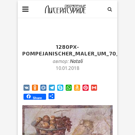
1280PX-
POMPEJANISCHER_MALER_UM_70_001
автор:
Natali
10.01.2018
VK
Odnoklassniki
Mail.Ru
Telegram
Skype
WhatsApp
Amazon
Pinterest
Gmail
Wish
Отправить
Share
List