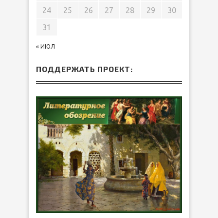
24
25
26
27
28
29
30
31
« ИЮЛ
ПОДДЕРЖАТЬ ПРОЕКТ: