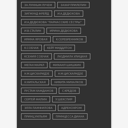
ЗА ЛУННЫМ ЛУЧЕМ
ЗАХАР ПРИЛЕПИН
ЗИГМУНД ФРЕЙД
И.А.ДЕДЮХОВА
И.А.ДЕДЮХОВА "ПАРНАССКИЕ СЁСТРЫ"
И.В.СТАЛИН
ИРИНА ДЕДЮХОВА
ИРИНА ЯРОВАЯ
К.СЕРЕБРЕННИКОВ
К.СОБЧАК
КЕЙТ МИДДЛТОН
КСЕНИЯ СОБЧАК
ЛЮДМИЛА УЛИЦКАЯ
МЕГАН МАРКЛ
МИХАИЛ ШИШКИН
Н.М.ЦИСКАРИДЗЕ
Н.М.ЦИСКАРИДЗЕ
Н.НИГАЛЬСКАЯ
НИКИТА МИХАЛКОВ
РУСТАМ ХАМДАМОВ
С.КРЕДОВ
СЕРГЕЙ ФИЛИН
У.ШЕКСПИР
ЭЛЛА ПАМФИЛОВА
АДРЕНОХРОМ
ПРИНЦ УИЛЬЯМ
ПРИНЦЕССА ДИАНА